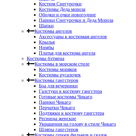
Костюм Снегурочки
Костюмы Деда мороза
Ободки и очки новогодние
Парики Снегурочки и Деда Мороза
Шапки
Костюмы ангелов
Аксессуары к костюмам ангелов
Крылья
Нимбы
Платья для костюма ангела
Костюмы бэтмена
Костюмы в морском стиле
Костюмы моряков
Костюмы русалочек
Костюмы гангстеров
Боа для вечеринки
Галстуки к костюму гангстера
Готовые костюмы Чикаго
Парики Чикаго
Перчатки Чикаго
Подтяжки к костюму гангстера
Ресницы женские
Украшения на голову в стиле Чикаго
Шляпы гангстеров
Костюмы героев фильмов и сказок