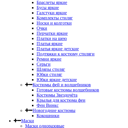
Браслеты яркие
Бусы яркие
Галстуки яркие
Комплекты стиляг
Носки и колготки
Очки
Перчатки яркие
Платки на шею
Платья яркие
Платья яркие детские
Подтяжки к костюму стиляги
Ремни яркие
Серьги
Шляпы стиляг
Юбки стиляг
Юбки яркие детские
Костюмы фей и волшебников
Готовые костюмы волшебников
Костюмы Звездочёта
Крылья для костюма феи
Феи Винкс
Новогодние костюмы
Кокошники
Маски
Маски одноразовые