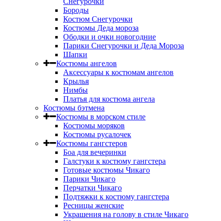
Снегурочки
Бороды
Костюм Снегурочки
Костюмы Деда мороза
Ободки и очки новогодние
Парики Снегурочки и Деда Мороза
Шапки
Костюмы ангелов
Аксессуары к костюмам ангелов
Крылья
Нимбы
Платья для костюма ангела
Костюмы бэтмена
Костюмы в морском стиле
Костюмы моряков
Костюмы русалочек
Костюмы гангстеров
Боа для вечеринки
Галстуки к костюму гангстера
Готовые костюмы Чикаго
Парики Чикаго
Перчатки Чикаго
Подтяжки к костюму гангстера
Ресницы женские
Украшения на голову в стиле Чикаго