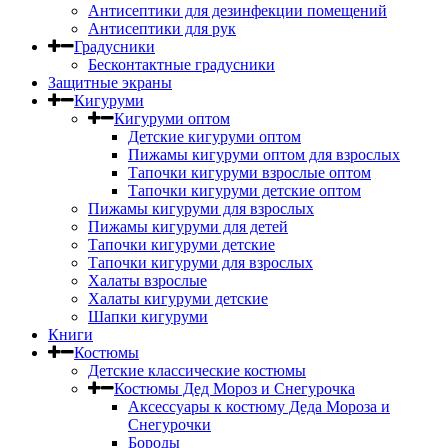
Антисептики для дезинфекции помещений
Антисептики для рук
Градусники
Бесконтактные градусники
Защитные экраны
Кигуруми
Кигуруми оптом
Детские кигуруми оптом
Пижамы кигуруми оптом для взрослых
Тапочки кигуруми взрослые оптом
Тапочки кигуруми детские оптом
Пижамы кигуруми для взрослых
Пижамы кигуруми для детей
Тапочки кигуруми детские
Тапочки кигуруми для взрослых
Халаты взрослые
Халаты кигуруми детские
Шапки кигуруми
Книги
Костюмы
Детские классические костюмы
Костюмы Дед Мороз и Снегурочка
Аксессуары к костюму Деда Мороза и
Снегурочки
Бороды