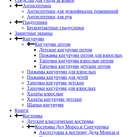
Средства для ухода за кожей
Антисептики
Антисептики для дезинфекции помещений
Антисептики для рук
Градусники
Бесконтактные градусники
Защитные экраны
Кигуруми
Кигуруми оптом
Детские кигуруми оптом
Пижамы кигуруми оптом для взрослых
Тапочки кигуруми взрослые оптом
Тапочки кигуруми детские оптом
Пижамы кигуруми для взрослых
Пижамы кигуруми для детей
Тапочки кигуруми детские
Тапочки кигуруми для взрослых
Халаты взрослые
Халаты кигуруми детские
Шапки кигуруми
Книги
Костюмы
Детские классические костюмы
Костюмы Дед Мороз и Снегурочка
Аксессуары к костюму Деда Мороза и