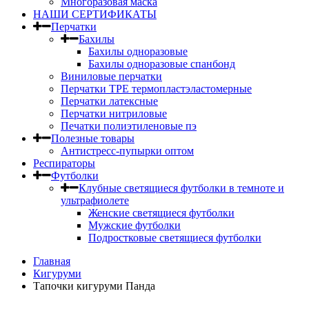
Многоразовая маска
НАШИ СЕРТИФИКАТЫ
Перчатки
Бахилы
Бахилы одноразовые
Бахилы одноразовые спанбонд
Виниловые перчатки
Перчатки TPE термопластэластомерные
Перчатки латексные
Перчатки нитриловые
Печатки полиэтиленовые пэ
Полезные товары
Антистресс-пупырки оптом
Респираторы
Футболки
Клубные светящиеся футболки в темноте и
ультрафиолете
Женские светящиеся футболки
Мужские футболки
Подростковые светящиеся футболки
Главная
Кигуруми
Тапочки кигуруми Панда