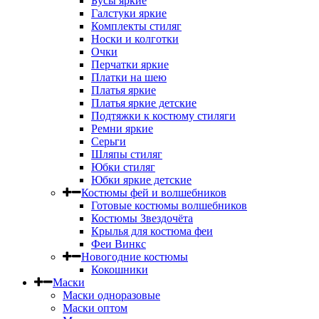
Бусы яркие
Галстуки яркие
Комплекты стиляг
Носки и колготки
Очки
Перчатки яркие
Платки на шею
Платья яркие
Платья яркие детские
Подтяжки к костюму стиляги
Ремни яркие
Серьги
Шляпы стиляг
Юбки стиляг
Юбки яркие детские
Костюмы фей и волшебников
Готовые костюмы волшебников
Костюмы Звездочёта
Крылья для костюма феи
Феи Винкс
Новогодние костюмы
Кокошники
Маски
Маски одноразовые
Маски оптом