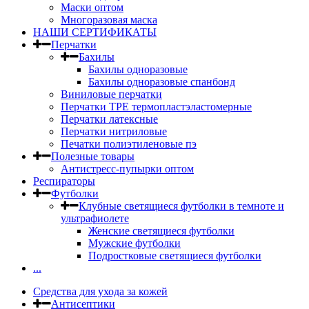
Маски оптом
Многоразовая маска
НАШИ СЕРТИФИКАТЫ
Перчатки
Бахилы
Бахилы одноразовые
Бахилы одноразовые спанбонд
Виниловые перчатки
Перчатки TPE термопластэластомерные
Перчатки латексные
Перчатки нитриловые
Печатки полиэтиленовые пэ
Полезные товары
Антистресс-пупырки оптом
Респираторы
Футболки
Клубные светящиеся футболки в темноте и
ультрафиолете
Женские светящиеся футболки
Мужские футболки
Подростковые светящиеся футболки
...
Средства для ухода за кожей
Антисептики