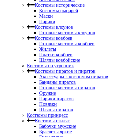
Костюмы исторические
Костюмы рыцарей
Маски
Парики
Костюмы клоунов
Готовые костюмы клоунов
Костюмы ковбоев
Готовые костюмы ковбоев
Жилеты
Платки ковбоев
Шляпы ковбойские
Костюмы на утренник
Костюмы пиратов и пираток
Аксессуары к костюмам пиратов
Банданы пиратов
Готовые костюмы пиратов
Оружие
Парики пиратов
Повязки
Шляпы пиратов
Костюмы принцесс
Костюмы стиляг
Бабочки мужские
Браслеты яркие