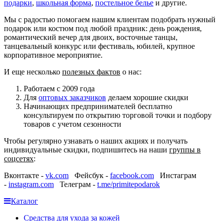
подарки
,
школьная форма
,
постельное белье
и другие.
Мы с радостью помогаем нашим клиентам подобрать нужный
подарок или костюм под любой праздник: день рождения,
романтический вечер для двоих, восточные танцы,
танцевальный конкурс или фестиваль, юбилей, крупное
корпоративное мероприятие.
И еще несколько
полезных фактов
о нас:
Работаем с 2009 года
Для
оптовых заказчиков
делаем хорошие скидки
Начинающих предпринимателей бесплатно
консультируем по открытию торговой точки и подбору
товаров с учетом сезонности
Чтобы регулярно узнавать о наших акциях и получать
индивидуальные скидки, подпишитесь на наши
группы в
соцсетях
:
Вконтакте -
vk.com
Фейсбук -
facebook.com
Инстаграм
-
instagram.com
Телеграм -
t.me/primitepodarok
Каталог
Средства для ухода за кожей