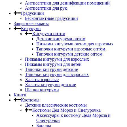
Антисептики для дезинфекции помещений
Антисептики для рук
Градусники
Бесконтактные градусники
Защитные экраны
Кигуруми
Кигуруми оптом
Детские кигуруми оптом
Пижамы кигуруми оптом для взрослых
Тапочки кигуруми взрослые оптом
Тапочки кигуруми детские оптом
Пижамы кигуруми для взрослых
Пижамы кигуруми для детей
Тапочки кигуруми детские
Тапочки кигуруми для взрослых
Халаты взрослые
Халаты кигуруми детские
Шапки кигуруми
Книги
Костюмы
Детские классические костюмы
Костюмы Дед Мороз и Снегурочка
Аксессуары к костюму Деда Мороза и
Снегурочки
Бороды