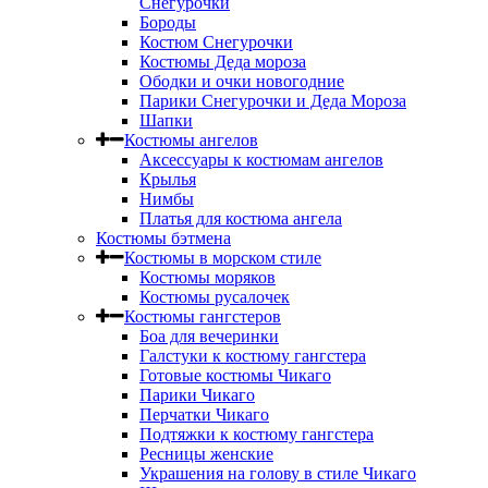
Снегурочки
Бороды
Костюм Снегурочки
Костюмы Деда мороза
Ободки и очки новогодние
Парики Снегурочки и Деда Мороза
Шапки
Костюмы ангелов
Аксессуары к костюмам ангелов
Крылья
Нимбы
Платья для костюма ангела
Костюмы бэтмена
Костюмы в морском стиле
Костюмы моряков
Костюмы русалочек
Костюмы гангстеров
Боа для вечеринки
Галстуки к костюму гангстера
Готовые костюмы Чикаго
Парики Чикаго
Перчатки Чикаго
Подтяжки к костюму гангстера
Ресницы женские
Украшения на голову в стиле Чикаго