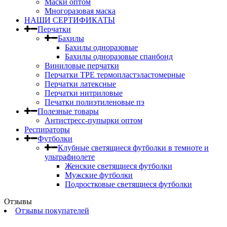
Маски оптом
Многоразовая маска
НАШИ СЕРТИФИКАТЫ
Перчатки
Бахилы
Бахилы одноразовые
Бахилы одноразовые спанбонд
Виниловые перчатки
Перчатки TPE термопластэластомерные
Перчатки латексные
Перчатки нитриловые
Печатки полиэтиленовые пэ
Полезные товары
Антистресс-пупырки оптом
Респираторы
Футболки
Клубные светящиеся футболки в темноте и
ультрафиолете
Женские светящиеся футболки
Мужские футболки
Подростковые светящиеся футболки
Отзывы
Отзывы покупателей