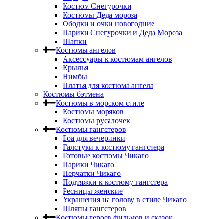
Костюм Снегурочки
Костюмы Деда мороза
Ободки и очки новогодние
Парики Снегурочки и Деда Мороза
Шапки
Костюмы ангелов
Аксессуары к костюмам ангелов
Крылья
Нимбы
Платья для костюма ангела
Костюмы бэтмена
Костюмы в морском стиле
Костюмы моряков
Костюмы русалочек
Костюмы гангстеров
Боа для вечеринки
Галстуки к костюму гангстера
Готовые костюмы Чикаго
Парики Чикаго
Перчатки Чикаго
Подтяжки к костюму гангстера
Ресницы женские
Украшения на голову в стиле Чикаго
Шляпы гангстеров
Костюмы героев фильмов и сказок