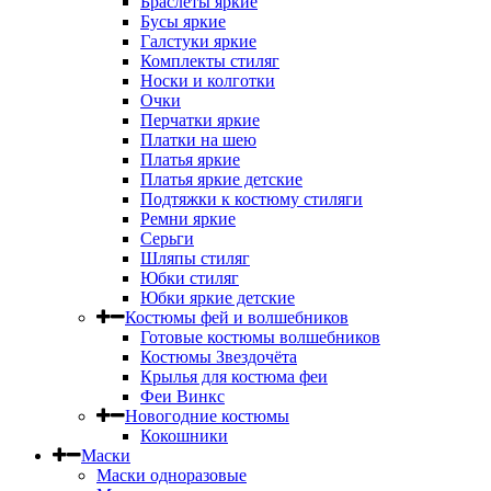
Браслеты яркие
Бусы яркие
Галстуки яркие
Комплекты стиляг
Носки и колготки
Очки
Перчатки яркие
Платки на шею
Платья яркие
Платья яркие детские
Подтяжки к костюму стиляги
Ремни яркие
Серьги
Шляпы стиляг
Юбки стиляг
Юбки яркие детские
Костюмы фей и волшебников
Готовые костюмы волшебников
Костюмы Звездочёта
Крылья для костюма феи
Феи Винкс
Новогодние костюмы
Кокошники
Маски
Маски одноразовые