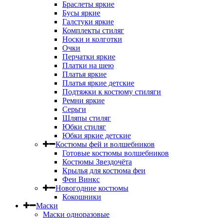
Браслеты яркие
Бусы яркие
Галстуки яркие
Комплекты стиляг
Носки и колготки
Очки
Перчатки яркие
Платки на шею
Платья яркие
Платья яркие детские
Подтяжки к костюму стиляги
Ремни яркие
Серьги
Шляпы стиляг
Юбки стиляг
Юбки яркие детские
Костюмы фей и волшебников
Готовые костюмы волшебников
Костюмы Звездочёта
Крылья для костюма феи
Феи Винкс
Новогодние костюмы
Кокошники
Маски
Маски одноразовые