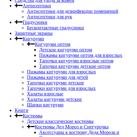
Средства для ухода за кожей
Антисептики
Антисептики для дезинфекции помещений
Антисептики для рук
Градусники
Бесконтактные градусники
Защитные экраны
Кигуруми
Кигуруми оптом
Детские кигуруми оптом
Пижамы кигуруми оптом для взрослых
Тапочки кигуруми взрослые оптом
Тапочки кигуруми детские оптом
Пижамы кигуруми для взрослых
Пижамы кигуруми для детей
Тапочки кигуруми детские
Тапочки кигуруми для взрослых
Халаты взрослые
Халаты кигуруми детские
Шапки кигуруми
Книги
Костюмы
Детские классические костюмы
Костюмы Дед Мороз и Снегурочка
Аксессуары к костюму Деда Мороза и