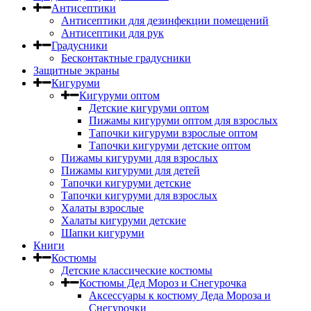
Антисептики
Антисептики для дезинфекции помещений
Антисептики для рук
Градусники
Бесконтактные градусники
Защитные экраны
Кигуруми
Кигуруми оптом
Детские кигуруми оптом
Пижамы кигуруми оптом для взрослых
Тапочки кигуруми взрослые оптом
Тапочки кигуруми детские оптом
Пижамы кигуруми для взрослых
Пижамы кигуруми для детей
Тапочки кигуруми детские
Тапочки кигуруми для взрослых
Халаты взрослые
Халаты кигуруми детские
Шапки кигуруми
Книги
Костюмы
Детские классические костюмы
Костюмы Дед Мороз и Снегурочка
Аксессуары к костюму Деда Мороза и
Снегурочки