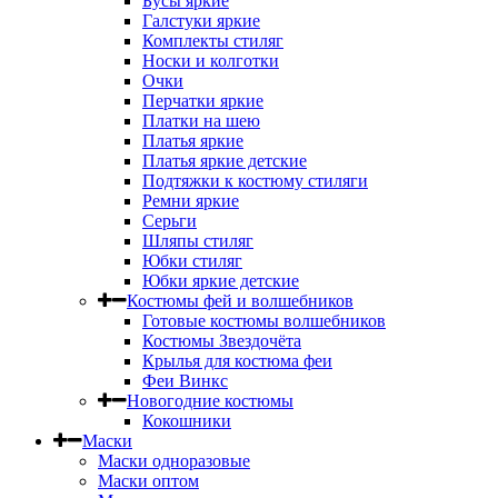
Бусы яркие
Галстуки яркие
Комплекты стиляг
Носки и колготки
Очки
Перчатки яркие
Платки на шею
Платья яркие
Платья яркие детские
Подтяжки к костюму стиляги
Ремни яркие
Серьги
Шляпы стиляг
Юбки стиляг
Юбки яркие детские
Костюмы фей и волшебников
Готовые костюмы волшебников
Костюмы Звездочёта
Крылья для костюма феи
Феи Винкс
Новогодние костюмы
Кокошники
Маски
Маски одноразовые
Маски оптом