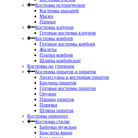
Костюмы исторические
Костюмы рыцарей
Маски
Парики
Костюмы клоунов
Готовые костюмы клоунов
Костюмы ковбоев
Готовые костюмы ковбоев
Жилеты
Платки ковбоев
Шляпы ковбойские
Костюмы на утренник
Костюмы пиратов и пираток
Аксессуары к костюмам пиратов
Банданы пиратов
Готовые костюмы пиратов
Оружие
Парики пиратов
Повязки
Шляпы пиратов
Костюмы принцесс
Костюмы стиляг
Бабочки мужские
Браслеты яркие