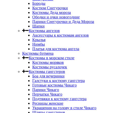
Бороды
Костюм Снегурочки
Костюмы Деда мороза
Ободки и очки новогодние
Парики Снегурочки и Деда Мороза
Шапки
Костюмы ангелов
Аксессуары к костюмам ангелов
Крылья
Нимбы
Платья для костюма ангела
Костюмы бэтмена
Костюмы в морском стиле
Костюмы моряков
Костюмы русалочек
Костюмы гангстеров
Боа для вечеринки
Галстуки к костюму гангстера
Готовые костюмы Чикаго
Парики Чикаго
Перчатки Чикаго
Подтяжки к костюму гангстера
Ресницы женские
Украшения на голову в стиле Чикаго
Шляпы гангстеров