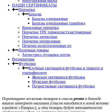
Многоразовая маска
НАШИ СЕРТИФИКАТЫ
Перчатки
Бахилы
Бахилы одноразовые
Бахилы одноразовые спанбонд
Виниловые перчатки
Перчатки TPE термопластэластомерные
Перчатки латексные
Перчатки нитриловые
Печатки полиэтиленовые пэ
Полезные товары
Антистресс-пупырки оптом
Респираторы
Футболки
Клубные светящиеся футболки в темноте и
ультрафиолете
Женские светящиеся футболки
Мужские футболки
Подростковые светящиеся футболки
Перетащите несколько товаров в список
promo
в бекенде
вашего интернет-магазина (список находится в левой колонке
в разделе «Товары»), и эти товары будут автоматически