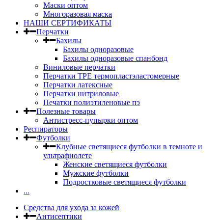
Маски оптом
Многоразовая маска
НАШИ СЕРТИФИКАТЫ
Перчатки
Бахилы
Бахилы одноразовые
Бахилы одноразовые спанбонд
Виниловые перчатки
Перчатки TPE термопластэластомерные
Перчатки латексные
Перчатки нитриловые
Печатки полиэтиленовые пэ
Полезные товары
Антистресс-пупырки оптом
Респираторы
Футболки
Клубные светящиеся футболки в темноте и
ультрафиолете
Женские светящиеся футболки
Мужские футболки
Подростковые светящиеся футболки
...
Средства для ухода за кожей
Антисептики