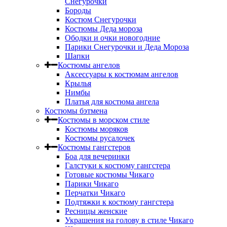
Снегурочки
Бороды
Костюм Снегурочки
Костюмы Деда мороза
Ободки и очки новогодние
Парики Снегурочки и Деда Мороза
Шапки
Костюмы ангелов
Аксессуары к костюмам ангелов
Крылья
Нимбы
Платья для костюма ангела
Костюмы бэтмена
Костюмы в морском стиле
Костюмы моряков
Костюмы русалочек
Костюмы гангстеров
Боа для вечеринки
Галстуки к костюму гангстера
Готовые костюмы Чикаго
Парики Чикаго
Перчатки Чикаго
Подтяжки к костюму гангстера
Ресницы женские
Украшения на голову в стиле Чикаго