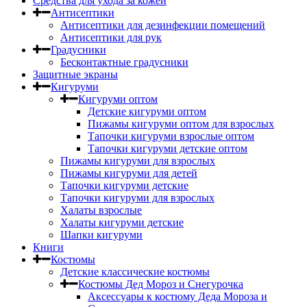
Средства для ухода за кожей
Антисептики
Антисептики для дезинфекции помещений
Антисептики для рук
Градусники
Бесконтактные градусники
Защитные экраны
Кигуруми
Кигуруми оптом
Детские кигуруми оптом
Пижамы кигуруми оптом для взрослых
Тапочки кигуруми взрослые оптом
Тапочки кигуруми детские оптом
Пижамы кигуруми для взрослых
Пижамы кигуруми для детей
Тапочки кигуруми детские
Тапочки кигуруми для взрослых
Халаты взрослые
Халаты кигуруми детские
Шапки кигуруми
Книги
Костюмы
Детские классические костюмы
Костюмы Дед Мороз и Снегурочка
Аксессуары к костюму Деда Мороза и