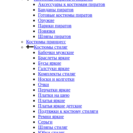
Аксессуары к костюмам пиратов
Банданы пиратов
Готовые костюмы пиратов
Оружие
Парики пиратов
Повязки
Шляпы пиратов
Костюмы принцесс
Костюмы стиляг
Бабочки мужские
Браслеты яркие
Бусы яркие
Галстуки яркие
Комплекты стиляг
Носки и колготки
Очки
Перчатки яркие
Платки на шею
Платья яркие
Платья яркие детские
Подтяжки к костюму стиляги
Ремни яркие
Серьги
Шляпы стиляг
Юбки стиляг