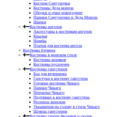
Костюм Снегурочки
Костюмы Деда мороза
Ободки и очки новогодние
Парики Снегурочки и Деда Мороза
Шапки
Костюмы ангелов
Аксессуары к костюмам ангелов
Крылья
Нимбы
Платья для костюма ангела
Костюмы бэтмена
Костюмы в морском стиле
Костюмы моряков
Костюмы русалочек
Костюмы гангстеров
Боа для вечеринки
Галстуки к костюму гангстера
Готовые костюмы Чикаго
Парики Чикаго
Перчатки Чикаго
Подтяжки к костюму гангстера
Ресницы женские
Украшения на голову в стиле Чикаго
Шляпы гангстеров
Костюмы героев фильмов и сказок