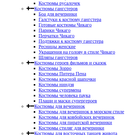
Костюмы русалочек
Костюмы гангстеров
Боа для вечеринки
Галстуки к костюму гангстера
Готовые костюмы Чикаго
Парики Чикаго
Перчатки Чикаго
Подтяжки к костюму гангстера
Ресницы женские
Украшения на голову в стиле Чикаго
Шляпы гангстеров
Костюмы героев фильмов и сказок
Костюмы Зорро
Костюмы Питера Пена
Костюмы красной шапочки
Костюмы ниндзя
Костюмы супермена
Костюмы человека паука
Плащи и маски супергероев
Костюмы для вечеринок
Костюмы для вечеринок в морском стиле
Костюмы для ковбойских вечеринок
Костюмы для пиратской вечеринки
Костюмы стиляг для вечеринки
Костюмы для восточных танцев живота