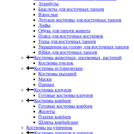
Атрибуты
Браслеты для восточных танцев
Взрослые
Детские костюмы для восточных танцев
Лифы
Обувь для танцев живота
Пояса для восточных костюмов
Топы для восточных танцев
Украшения на голову для восточных танцев
Юбки для восточных танцев
Костюмы животных, насекомых, растений
Костюмы пчелок
Костюмы исторические
Костюмы рыцарей
Маски
Парики
Костюмы клоунов
Готовые костюмы клоунов
Костюмы ковбоев
Готовые костюмы ковбоев
Жилеты
Платки ковбоев
Шляпы ковбойские
Костюмы на утренник
Костюмы пиратов и пираток