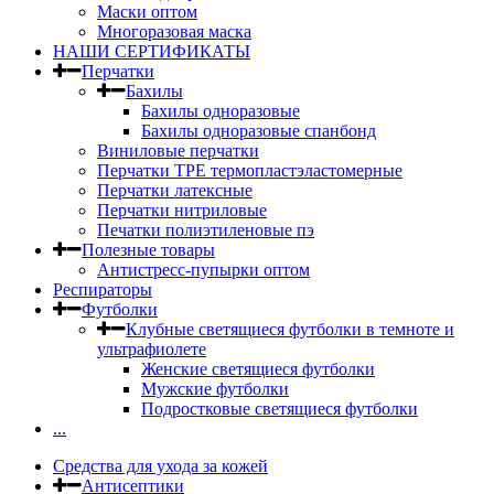
Маски оптом
Многоразовая маска
НАШИ СЕРТИФИКАТЫ
Перчатки
Бахилы
Бахилы одноразовые
Бахилы одноразовые спанбонд
Виниловые перчатки
Перчатки TPE термопластэластомерные
Перчатки латексные
Перчатки нитриловые
Печатки полиэтиленовые пэ
Полезные товары
Антистресс-пупырки оптом
Респираторы
Футболки
Клубные светящиеся футболки в темноте и
ультрафиолете
Женские светящиеся футболки
Мужские футболки
Подростковые светящиеся футболки
...
Средства для ухода за кожей
Антисептики