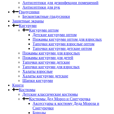
Антисептики для дезинфекции помещений
Антисептики для рук
Градусники
Бесконтактные градусники
Защитные экраны
Кигуруми
Кигуруми оптом
Детские кигуруми оптом
Пижамы кигуруми оптом для взрослых
Тапочки кигуруми взрослые оптом
Тапочки кигуруми детские оптом
Пижамы кигуруми для взрослых
Пижамы кигуруми для детей
Тапочки кигуруми детские
Тапочки кигуруми для взрослых
Халаты взрослые
Халаты кигуруми детские
Шапки кигуруми
Книги
Костюмы
Детские классические костюмы
Костюмы Дед Мороз и Снегурочка
Аксессуары к костюму Деда Мороза и
Снегурочки
Бороды