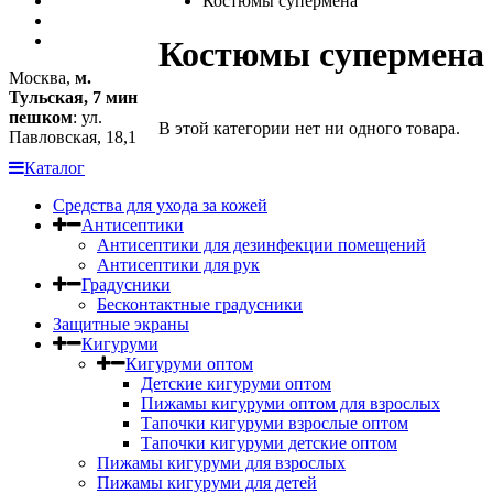
Костюмы супермена
Костюмы супермена
Москва,
м.
Тульская, 7 мин
пешком
: ул.
В этой категории нет ни одного товара.
Павловская, 18,1
Каталог
Средства для ухода за кожей
Антисептики
Антисептики для дезинфекции помещений
Антисептики для рук
Градусники
Бесконтактные градусники
Защитные экраны
Кигуруми
Кигуруми оптом
Детские кигуруми оптом
Пижамы кигуруми оптом для взрослых
Тапочки кигуруми взрослые оптом
Тапочки кигуруми детские оптом
Пижамы кигуруми для взрослых
Пижамы кигуруми для детей