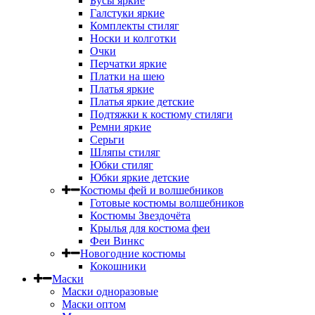
Бусы яркие
Галстуки яркие
Комплекты стиляг
Носки и колготки
Очки
Перчатки яркие
Платки на шею
Платья яркие
Платья яркие детские
Подтяжки к костюму стиляги
Ремни яркие
Серьги
Шляпы стиляг
Юбки стиляг
Юбки яркие детские
Костюмы фей и волшебников
Готовые костюмы волшебников
Костюмы Звездочёта
Крылья для костюма феи
Феи Винкс
Новогодние костюмы
Кокошники
Маски
Маски одноразовые
Маски оптом