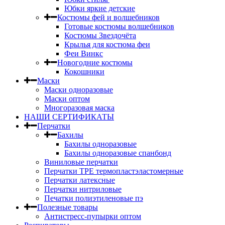
Юбки яркие детские
Костюмы фей и волшебников
Готовые костюмы волшебников
Костюмы Звездочёта
Крылья для костюма феи
Феи Винкс
Новогодние костюмы
Кокошники
Маски
Маски одноразовые
Маски оптом
Многоразовая маска
НАШИ СЕРТИФИКАТЫ
Перчатки
Бахилы
Бахилы одноразовые
Бахилы одноразовые спанбонд
Виниловые перчатки
Перчатки TPE термопластэластомерные
Перчатки латексные
Перчатки нитриловые
Печатки полиэтиленовые пэ
Полезные товары
Антистресс-пупырки оптом