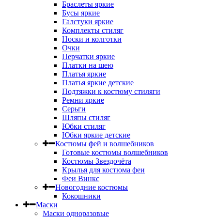
Браслеты яркие
Бусы яркие
Галстуки яркие
Комплекты стиляг
Носки и колготки
Очки
Перчатки яркие
Платки на шею
Платья яркие
Платья яркие детские
Подтяжки к костюму стиляги
Ремни яркие
Серьги
Шляпы стиляг
Юбки стиляг
Юбки яркие детские
Костюмы фей и волшебников
Готовые костюмы волшебников
Костюмы Звездочёта
Крылья для костюма феи
Феи Винкс
Новогодние костюмы
Кокошники
Маски
Маски одноразовые