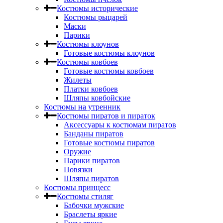
Костюмы исторические
Костюмы рыцарей
Маски
Парики
Костюмы клоунов
Готовые костюмы клоунов
Костюмы ковбоев
Готовые костюмы ковбоев
Жилеты
Платки ковбоев
Шляпы ковбойские
Костюмы на утренник
Костюмы пиратов и пираток
Аксессуары к костюмам пиратов
Банданы пиратов
Готовые костюмы пиратов
Оружие
Парики пиратов
Повязки
Шляпы пиратов
Костюмы принцесс
Костюмы стиляг
Бабочки мужские
Браслеты яркие