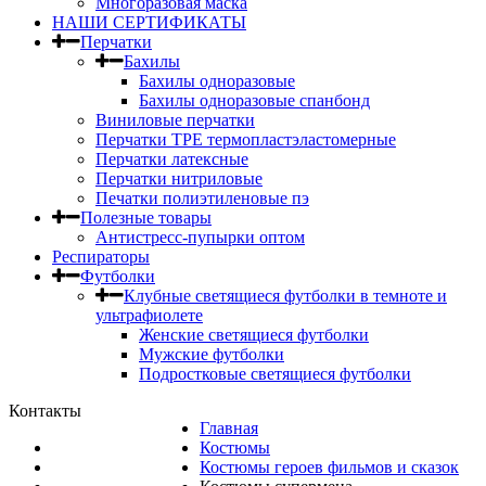
Многоразовая маска
НАШИ СЕРТИФИКАТЫ
Перчатки
Бахилы
Бахилы одноразовые
Бахилы одноразовые спанбонд
Виниловые перчатки
Перчатки TPE термопластэластомерные
Перчатки латексные
Перчатки нитриловые
Печатки полиэтиленовые пэ
Полезные товары
Антистресс-пупырки оптом
Респираторы
Футболки
Клубные светящиеся футболки в темноте и
ультрафиолете
Женские светящиеся футболки
Мужские футболки
Подростковые светящиеся футболки
Контакты
Главная
Костюмы
Костюмы героев фильмов и сказок