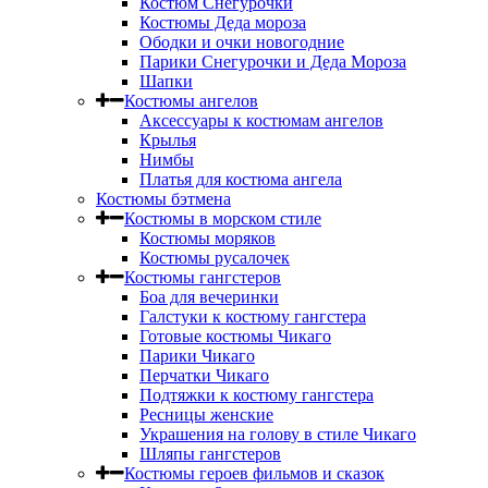
Костюм Снегурочки
Костюмы Деда мороза
Ободки и очки новогодние
Парики Снегурочки и Деда Мороза
Шапки
Костюмы ангелов
Аксессуары к костюмам ангелов
Крылья
Нимбы
Платья для костюма ангела
Костюмы бэтмена
Костюмы в морском стиле
Костюмы моряков
Костюмы русалочек
Костюмы гангстеров
Боа для вечеринки
Галстуки к костюму гангстера
Готовые костюмы Чикаго
Парики Чикаго
Перчатки Чикаго
Подтяжки к костюму гангстера
Ресницы женские
Украшения на голову в стиле Чикаго
Шляпы гангстеров
Костюмы героев фильмов и сказок