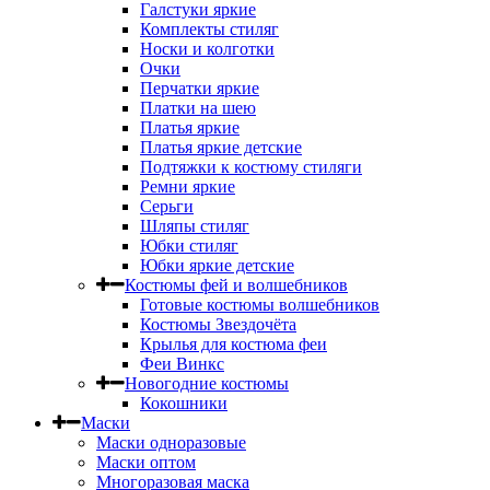
Галстуки яркие
Комплекты стиляг
Носки и колготки
Очки
Перчатки яркие
Платки на шею
Платья яркие
Платья яркие детские
Подтяжки к костюму стиляги
Ремни яркие
Серьги
Шляпы стиляг
Юбки стиляг
Юбки яркие детские
Костюмы фей и волшебников
Готовые костюмы волшебников
Костюмы Звездочёта
Крылья для костюма феи
Феи Винкс
Новогодние костюмы
Кокошники
Маски
Маски одноразовые
Маски оптом
Многоразовая маска