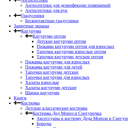
Антисептики
Антисептики для дезинфекции помещений
Антисептики для рук
Градусники
Бесконтактные градусники
Защитные экраны
Кигуруми
Кигуруми оптом
Детские кигуруми оптом
Пижамы кигуруми оптом для взрослых
Тапочки кигуруми взрослые оптом
Тапочки кигуруми детские оптом
Пижамы кигуруми для взрослых
Пижамы кигуруми для детей
Тапочки кигуруми детские
Тапочки кигуруми для взрослых
Халаты взрослые
Халаты кигуруми детские
Шапки кигуруми
Книги
Костюмы
Детские классические костюмы
Костюмы Дед Мороз и Снегурочка
Аксессуары к костюму Деда Мороза и Снегур
Бороды