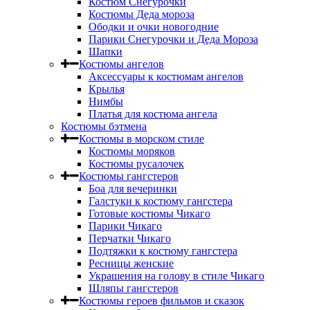
Костюм Снегурочки
Костюмы Деда мороза
Ободки и очки новогодние
Парики Снегурочки и Деда Мороза
Шапки
Костюмы ангелов
Аксессуары к костюмам ангелов
Крылья
Нимбы
Платья для костюма ангела
Костюмы бэтмена
Костюмы в морском стиле
Костюмы моряков
Костюмы русалочек
Костюмы гангстеров
Боа для вечеринки
Галстуки к костюму гангстера
Готовые костюмы Чикаго
Парики Чикаго
Перчатки Чикаго
Подтяжки к костюму гангстера
Ресницы женские
Украшения на голову в стиле Чикаго
Шляпы гангстеров
Костюмы героев фильмов и сказок