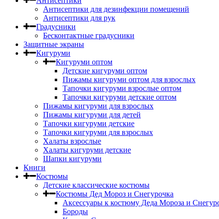
Антисептики
Антисептики для дезинфекции помещений
Антисептики для рук
Градусники
Бесконтактные градусники
Защитные экраны
Кигуруми
Кигуруми оптом
Детские кигуруми оптом
Пижамы кигуруми оптом для взрослых
Тапочки кигуруми взрослые оптом
Тапочки кигуруми детские оптом
Пижамы кигуруми для взрослых
Пижамы кигуруми для детей
Тапочки кигуруми детские
Тапочки кигуруми для взрослых
Халаты взрослые
Халаты кигуруми детские
Шапки кигуруми
Книги
Костюмы
Детские классические костюмы
Костюмы Дед Мороз и Снегурочка
Аксессуары к костюму Деда Мороза и Снегур
Бороды