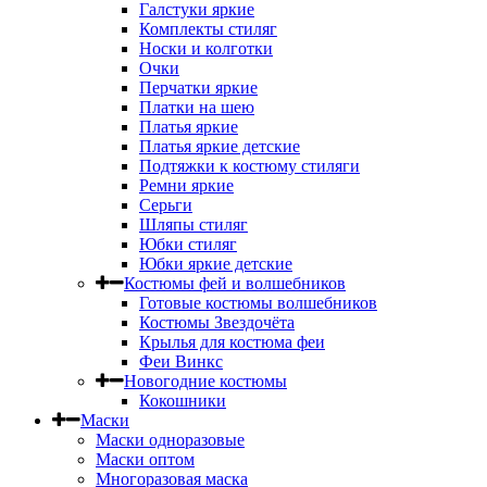
Галстуки яркие
Комплекты стиляг
Носки и колготки
Очки
Перчатки яркие
Платки на шею
Платья яркие
Платья яркие детские
Подтяжки к костюму стиляги
Ремни яркие
Серьги
Шляпы стиляг
Юбки стиляг
Юбки яркие детские
Костюмы фей и волшебников
Готовые костюмы волшебников
Костюмы Звездочёта
Крылья для костюма феи
Феи Винкс
Новогодние костюмы
Кокошники
Маски
Маски одноразовые
Маски оптом
Многоразовая маска