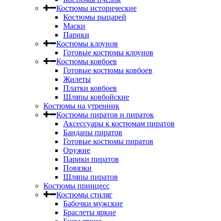
Костюмы исторические
Костюмы рыцарей
Маски
Парики
Костюмы клоунов
Готовые костюмы клоунов
Костюмы ковбоев
Готовые костюмы ковбоев
Жилеты
Платки ковбоев
Шляпы ковбойские
Костюмы на утренник
Костюмы пиратов и пираток
Аксессуары к костюмам пиратов
Банданы пиратов
Готовые костюмы пиратов
Оружие
Парики пиратов
Повязки
Шляпы пиратов
Костюмы принцесс
Костюмы стиляг
Бабочки мужские
Браслеты яркие