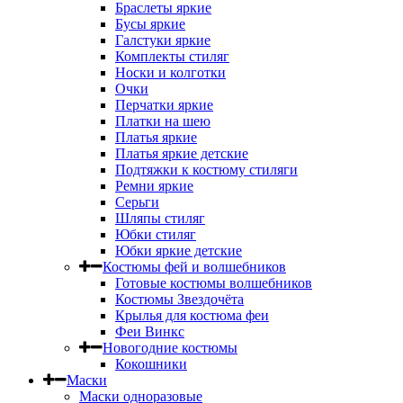
Браслеты яркие
Бусы яркие
Галстуки яркие
Комплекты стиляг
Носки и колготки
Очки
Перчатки яркие
Платки на шею
Платья яркие
Платья яркие детские
Подтяжки к костюму стиляги
Ремни яркие
Серьги
Шляпы стиляг
Юбки стиляг
Юбки яркие детские
Костюмы фей и волшебников
Готовые костюмы волшебников
Костюмы Звездочёта
Крылья для костюма феи
Феи Винкс
Новогодние костюмы
Кокошники
Маски
Маски одноразовые