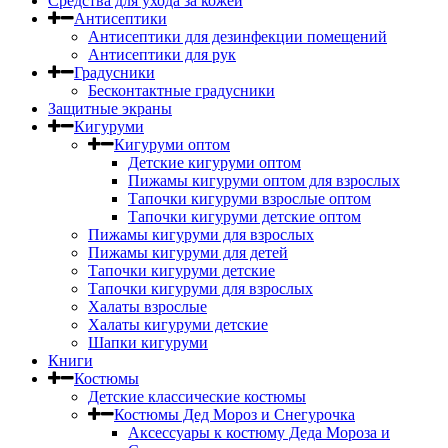
Средства для ухода за кожей
Антисептики
Антисептики для дезинфекции помещений
Антисептики для рук
Градусники
Бесконтактные градусники
Защитные экраны
Кигуруми
Кигуруми оптом
Детские кигуруми оптом
Пижамы кигуруми оптом для взрослых
Тапочки кигуруми взрослые оптом
Тапочки кигуруми детские оптом
Пижамы кигуруми для взрослых
Пижамы кигуруми для детей
Тапочки кигуруми детские
Тапочки кигуруми для взрослых
Халаты взрослые
Халаты кигуруми детские
Шапки кигуруми
Книги
Костюмы
Детские классические костюмы
Костюмы Дед Мороз и Снегурочка
Аксессуары к костюму Деда Мороза и