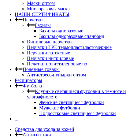
Маски оптом
Многоразовая маска
НАШИ СЕРТИФИКАТЫ
Перчатки
Бахилы
Бахилы одноразовые
Бахилы одноразовые спанбонд
Виниловые перчатки
Перчатки TPE термопластэластомерные
Перчатки латексные
Перчатки нитриловые
Печатки полиэтиленовые пэ
Полезные товары
Антистресс-пупырки оптом
Респираторы
Футболки
Клубные светящиеся футболки в темноте и
ультрафиолете
Женские светящиеся футболки
Мужские футболки
Подростковые светящиеся футболки
...
Средства для ухода за кожей
Антисептики