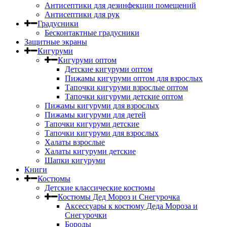
Антисептики для дезинфекции помещений
Антисептики для рук
Градусники
Бесконтактные градусники
Защитные экраны
Кигуруми
Кигуруми оптом
Детские кигуруми оптом
Пижамы кигуруми оптом для взрослых
Тапочки кигуруми взрослые оптом
Тапочки кигуруми детские оптом
Пижамы кигуруми для взрослых
Пижамы кигуруми для детей
Тапочки кигуруми детские
Тапочки кигуруми для взрослых
Халаты взрослые
Халаты кигуруми детские
Шапки кигуруми
Книги
Костюмы
Детские классические костюмы
Костюмы Дед Мороз и Снегурочка
Аксессуары к костюму Деда Мороза и
Снегурочки
Бороды