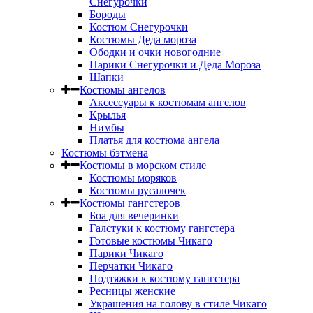
Снегурочки
Бороды
Костюм Снегурочки
Костюмы Деда мороза
Ободки и очки новогодние
Парики Снегурочки и Деда Мороза
Шапки
Костюмы ангелов
Аксессуары к костюмам ангелов
Крылья
Нимбы
Платья для костюма ангела
Костюмы бэтмена
Костюмы в морском стиле
Костюмы моряков
Костюмы русалочек
Костюмы гангстеров
Боа для вечеринки
Галстуки к костюму гангстера
Готовые костюмы Чикаго
Парики Чикаго
Перчатки Чикаго
Подтяжки к костюму гангстера
Ресницы женские
Украшения на голову в стиле Чикаго