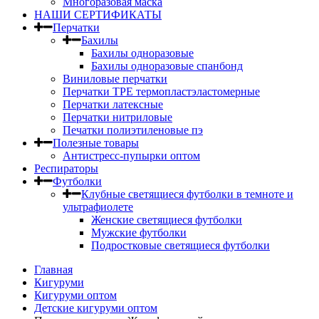
Многоразовая маска
НАШИ СЕРТИФИКАТЫ
Перчатки
Бахилы
Бахилы одноразовые
Бахилы одноразовые спанбонд
Виниловые перчатки
Перчатки TPE термопластэластомерные
Перчатки латексные
Перчатки нитриловые
Печатки полиэтиленовые пэ
Полезные товары
Антистресс-пупырки оптом
Респираторы
Футболки
Клубные светящиеся футболки в темноте и
ультрафиолете
Женские светящиеся футболки
Мужские футболки
Подростковые светящиеся футболки
Главная
Кигуруми
Кигуруми оптом
Детские кигуруми оптом