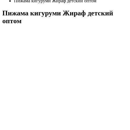
Пижама кигуруми Жираф детский оптом
Пижама кигуруми Жираф детский
оптом