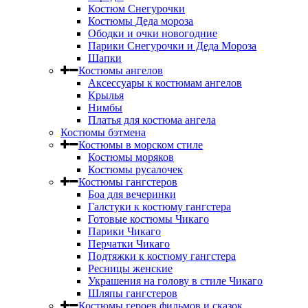
Костюм Снегурочки
Костюмы Деда мороза
Ободки и очки новогодние
Парики Снегурочки и Деда Мороза
Шапки
Костюмы ангелов
Аксессуары к костюмам ангелов
Крылья
Нимбы
Платья для костюма ангела
Костюмы бэтмена
Костюмы в морском стиле
Костюмы моряков
Костюмы русалочек
Костюмы гангстеров
Боа для вечеринки
Галстуки к костюму гангстера
Готовые костюмы Чикаго
Парики Чикаго
Перчатки Чикаго
Подтяжки к костюму гангстера
Ресницы женские
Украшения на голову в стиле Чикаго
Шляпы гангстеров
Костюмы героев фильмов и сказок