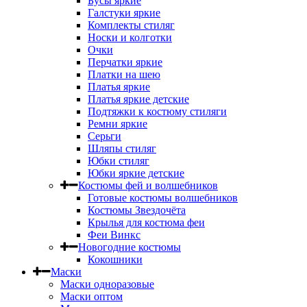
Бусы яркие
Галстуки яркие
Комплекты стиляг
Носки и колготки
Очки
Перчатки яркие
Платки на шею
Платья яркие
Платья яркие детские
Подтяжки к костюму стиляги
Ремни яркие
Серьги
Шляпы стиляг
Юбки стиляг
Юбки яркие детские
Костюмы фей и волшебников
Готовые костюмы волшебников
Костюмы Звездочёта
Крылья для костюма феи
Феи Винкс
Новогодние костюмы
Кокошники
Маски
Маски одноразовые
Маски оптом