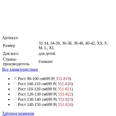
Артикул:
32-34, 34-36, 36-38, 38-40, 40-42, XS, S,
Размер
M, L, XL
Для кого
для детей
Страна-
Гонконг
производитель
Все характеристики
Рост 90-100 см
699
Р
(
551-819
)
Рост 100-110 см
699
Р
(
551-820
)
Рост 110-120 см
699
Р
(
551-821
)
Рост 120-130 см
699
Р
(
551-822
)
Рост 130-140 см
699
Р
(
551-823
)
Рост 140-150 см
699
Р
(
551-824
)
Таблица размеров