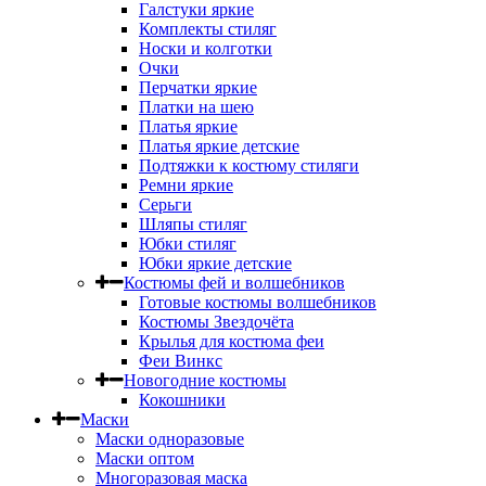
Галстуки яркие
Комплекты стиляг
Носки и колготки
Очки
Перчатки яркие
Платки на шею
Платья яркие
Платья яркие детские
Подтяжки к костюму стиляги
Ремни яркие
Серьги
Шляпы стиляг
Юбки стиляг
Юбки яркие детские
Костюмы фей и волшебников
Готовые костюмы волшебников
Костюмы Звездочёта
Крылья для костюма феи
Феи Винкс
Новогодние костюмы
Кокошники
Маски
Маски одноразовые
Маски оптом
Многоразовая маска