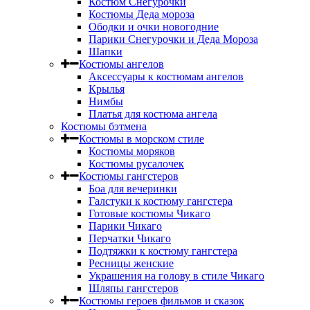
Костюм Снегурочки
Костюмы Деда мороза
Ободки и очки новогодние
Парики Снегурочки и Деда Мороза
Шапки
Костюмы ангелов
Аксессуары к костюмам ангелов
Крылья
Нимбы
Платья для костюма ангела
Костюмы бэтмена
Костюмы в морском стиле
Костюмы моряков
Костюмы русалочек
Костюмы гангстеров
Боа для вечеринки
Галстуки к костюму гангстера
Готовые костюмы Чикаго
Парики Чикаго
Перчатки Чикаго
Подтяжки к костюму гангстера
Ресницы женские
Украшения на голову в стиле Чикаго
Шляпы гангстеров
Костюмы героев фильмов и сказок