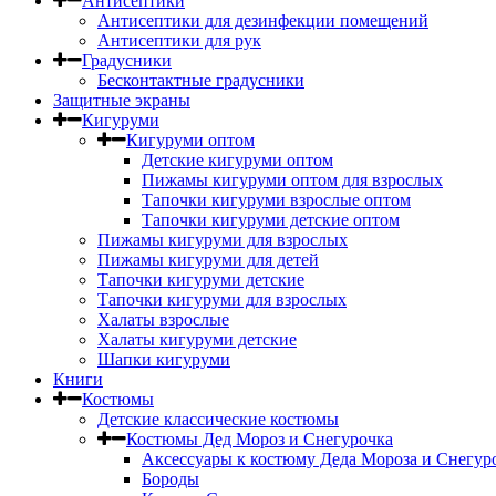
Антисептики
Антисептики для дезинфекции помещений
Антисептики для рук
Градусники
Бесконтактные градусники
Защитные экраны
Кигуруми
Кигуруми оптом
Детские кигуруми оптом
Пижамы кигуруми оптом для взрослых
Тапочки кигуруми взрослые оптом
Тапочки кигуруми детские оптом
Пижамы кигуруми для взрослых
Пижамы кигуруми для детей
Тапочки кигуруми детские
Тапочки кигуруми для взрослых
Халаты взрослые
Халаты кигуруми детские
Шапки кигуруми
Книги
Костюмы
Детские классические костюмы
Костюмы Дед Мороз и Снегурочка
Аксессуары к костюму Деда Мороза и Снегур
Бороды