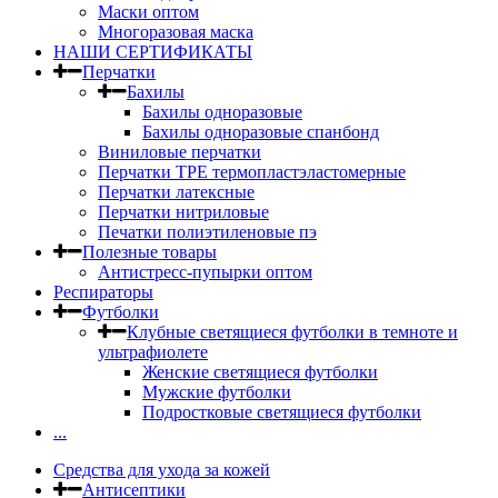
Маски оптом
Многоразовая маска
НАШИ СЕРТИФИКАТЫ
Перчатки
Бахилы
Бахилы одноразовые
Бахилы одноразовые спанбонд
Виниловые перчатки
Перчатки TPE термопластэластомерные
Перчатки латексные
Перчатки нитриловые
Печатки полиэтиленовые пэ
Полезные товары
Антистресс-пупырки оптом
Респираторы
Футболки
Клубные светящиеся футболки в темноте и
ультрафиолете
Женские светящиеся футболки
Мужские футболки
Подростковые светящиеся футболки
...
Средства для ухода за кожей
Антисептики