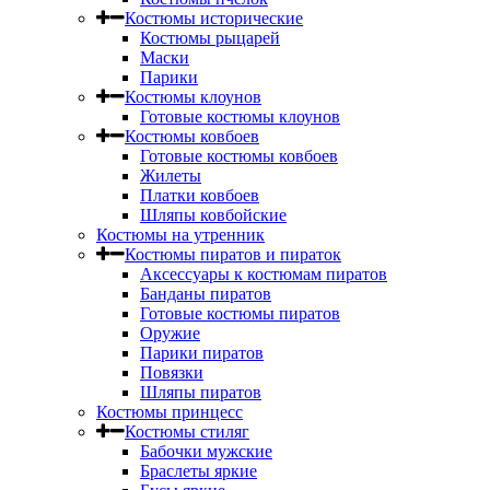
Костюмы исторические
Костюмы рыцарей
Маски
Парики
Костюмы клоунов
Готовые костюмы клоунов
Костюмы ковбоев
Готовые костюмы ковбоев
Жилеты
Платки ковбоев
Шляпы ковбойские
Костюмы на утренник
Костюмы пиратов и пираток
Аксессуары к костюмам пиратов
Банданы пиратов
Готовые костюмы пиратов
Оружие
Парики пиратов
Повязки
Шляпы пиратов
Костюмы принцесс
Костюмы стиляг
Бабочки мужские
Браслеты яркие