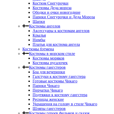
Костюм Снегурочки
Костюмы Деда мороза
Ободки и очки новогодние
Парики Снегурочки и Деда Мороза
Шапки
Костюмы ангелов
Аксессуары к костюмам ангелов
Крылья
Нимбы
Платья для костюма ангела
Костюмы бэтмена
Костюмы в морском стиле
Костюмы моряков
Костюмы русалочек
Костюмы гангстеров
Боа для вечеринки
Галстуки к костюму гангстера
Готовые костюмы Чикаго
Парики Чикаго
Перчатки Чикаго
Подтяжки к костюму гангстера
Ресницы женские
Украшения на голову в стиле Чикаго
Шляпы гангстеров
Костюмы героев фильмов и сказок