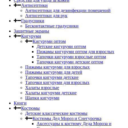
Средства для ухода за кожей
Антисептики
Антисептики для дезинфекции помещений
Антисептики для рук
Градусники
Бесконтактные градусники
Защитные экраны
Кигуруми
Кигуруми оптом
Детские кигуруми оптом
Пижамы кигуруми оптом для взрослых
Тапочки кигуруми взрослые оптом
Тапочки кигуруми детские оптом
Пижамы кигуруми для взрослых
Пижамы кигуруми для детей
Тапочки кигуруми детские
Тапочки кигуруми для взрослых
Халаты взрослые
Халаты кигуруми детские
Шапки кигуруми
Книги
Костюмы
Детские классические костюмы
Костюмы Дед Мороз и Снегурочка
Аксессуары к костюму Деда Мороза и