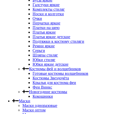
Бусы яркие
Галстуки яркие
Комплекты стиляг
Носки и колготки
Очки
Перчатки яркие
Платки на шею
Платья яркие
Платья яркие детские
Подтяжки к костюму стиляги
Ремни яркие
Серьги
Шляпы стиляг
Юбки стиляг
Юбки яркие детские
Костюмы фей и волшебников
Готовые костюмы волшебников
Костюмы Звездочёта
Крылья для костюма феи
Феи Винкс
Новогодние костюмы
Кокошники
Маски
Маски одноразовые
Маски оптом