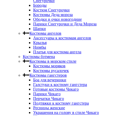
Снегурочки
Бороды
Костюм Снегурочки
Костюмы Деда мороза
Ободки и очки новогодние
Парики Снегурочки и Деда Мороза
Шапки
Костюмы ангелов
Аксессуары к костюмам ангелов
Крылья
Нимбы
Платья для костюма ангела
Костюмы бэтмена
Костюмы в морском стиле
Костюмы моряков
Костюмы русалочек
Костюмы гангстеров
Боа для вечеринки
Галстуки к костюму гангстера
Готовые костюмы Чикаго
Парики Чикаго
Перчатки Чикаго
Подтяжки к костюму гангстера
Ресницы женские
Украшения на голову в стиле Чикаго