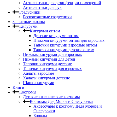
Антисептики для дезинфекции помещений
Антисептики для рук
Градусники
Бесконтактные градусники
Защитные экраны
Кигуруми
Кигуруми оптом
Детские кигуруми оптом
Пижамы кигуруми оптом для взрослых
Тапочки кигуруми взрослые оптом
Тапочки кигуруми детские оптом
Пижамы кигуруми для взрослых
Пижамы кигуруми для детей
Тапочки кигуруми детские
Тапочки кигуруми для взрослых
Халаты взрослые
Халаты кигуруми детские
Шапки кигуруми
Книги
Костюмы
Детские классические костюмы
Костюмы Дед Мороз и Снегурочка
Аксессуары к костюму Деда Мороза и
Снегурочки
Бороды