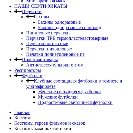
Многоразовая маска
НАШИ СЕРТИФИКАТЫ
Перчатки
Бахилы
Бахилы одноразовые
Бахилы одноразовые спанбонд
Виниловые перчатки
Перчатки TPE термопластэластомерные
Перчатки латексные
Перчатки нитриловые
Печатки полиэтиленовые пэ
Полезные товары
Антистресс-пупырки оптом
Респираторы
Футболки
Клубные светящиеся футболки в темноте и
ультрафиолете
Женские светящиеся футболки
Мужские футболки
Подростковые светящиеся футболки
Главная
Костюмы
Костюмы героев фильмов и сказок
Костюм Скомороха детский