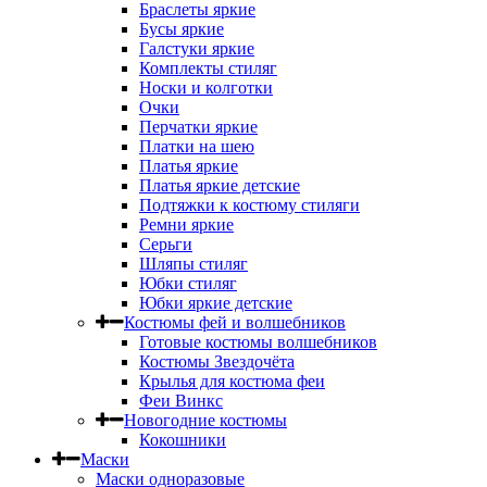
Браслеты яркие
Бусы яркие
Галстуки яркие
Комплекты стиляг
Носки и колготки
Очки
Перчатки яркие
Платки на шею
Платья яркие
Платья яркие детские
Подтяжки к костюму стиляги
Ремни яркие
Серьги
Шляпы стиляг
Юбки стиляг
Юбки яркие детские
Костюмы фей и волшебников
Готовые костюмы волшебников
Костюмы Звездочёта
Крылья для костюма феи
Феи Винкс
Новогодние костюмы
Кокошники
Маски
Маски одноразовые