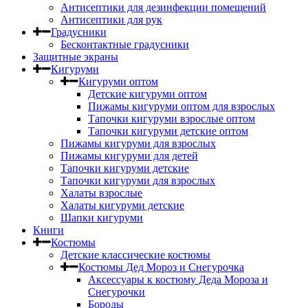
Антисептики для дезинфекции помещений
Антисептики для рук
Градусники
Бесконтактные градусники
Защитные экраны
Кигуруми
Кигуруми оптом
Детские кигуруми оптом
Пижамы кигуруми оптом для взрослых
Тапочки кигуруми взрослые оптом
Тапочки кигуруми детские оптом
Пижамы кигуруми для взрослых
Пижамы кигуруми для детей
Тапочки кигуруми детские
Тапочки кигуруми для взрослых
Халаты взрослые
Халаты кигуруми детские
Шапки кигуруми
Книги
Костюмы
Детские классические костюмы
Костюмы Дед Мороз и Снегурочка
Аксессуары к костюму Деда Мороза и
Снегурочки
Бороды