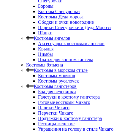
Снегурочки
Бороды
Костюм Снегурочки
Костюмы Деда мороза
Ободки и очки новогодние
Парики Снегурочки и Деда Мороза
Шапки
Костюмы ангелов
Аксессуары к костюмам ангелов
Крылья
Нимбы
Платья для костюма ангела
Костюмы бэтмена
Костюмы в морском стиле
Костюмы моряков
Костюмы русалочек
Костюмы гангстеров
Боа для вечеринки
Галстуки к костюму гангстера
Готовые костюмы Чикаго
Парики Чикаго
Перчатки Чикаго
Подтяжки к костюму гангстера
Ресницы женские
Украшения на голову в стиле Чикаго