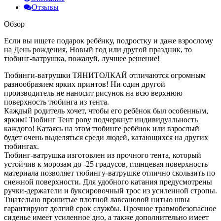
Отзывы
Обзор
Если вы ищете подарок ребёнку, подростку и даже взрослому
на День рождения, Новый год или другой праздник, то
тюбинг-ватрушка, пожалуй, лучшее решение!
Тюбинги-ватрушки ТЯНИТОЛКАЙ отличаются огромным
разнообразием ярких принтов! Ни один другой
производитель не наносит рисунок на всю верхнюю
поверхность тюбинга из тента.
Каждый родитель хочет, чтобы его ребёнок был особенным,
ярким! Тюбинг Тент pony подчеркнут индивидуальность
каждого! Катаясь на этом тюбинге ребёнок или взрослый
будет очень выделяться среди людей, катающихся на других
тюбингах.
Тюбинг-ватрушка изготовлен из прочного тента, который
устойчив к морозам до -25 градусов, глянцевая поверхность
материала позволяет тюбингу-ватрушке отлично скользить по
снежной поверхности. Для удобного катания предусмотрены
ручки-держатели и буксировочный трос из усиленной стропы.
Тщательно прошитые плотной лавсановой нитью швы
гарантируют долгий срок службы. Прочное травмобезопасное
сиденье имеет усиленное дно, а также дополнительно имеет