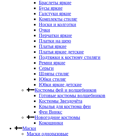
Браслеты яркие
Бусы яркие
Галстуки яркие
Комплекты стиляг
Носки и колготки
Очки
Перчатки яркие
Платки на шею
Платья яркие
Платья яркие детские
Подтяжки к костюму стиляги
Ремни яркие
Серьги
Шляпы стиляг
Юбки стиляг
Юбки яркие детские
Костюмы фей и волшебников
Готовые костюмы волшебников
Костюмы Звездочёта
Крылья для костюма феи
Феи Винкс
Новогодние костюмы
Кокошники
Маски
Маски одноразовые