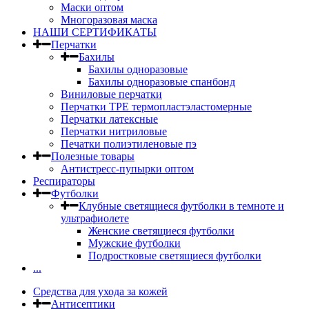
Маски оптом
Многоразовая маска
НАШИ СЕРТИФИКАТЫ
Перчатки
Бахилы
Бахилы одноразовые
Бахилы одноразовые спанбонд
Виниловые перчатки
Перчатки TPE термопластэластомерные
Перчатки латексные
Перчатки нитриловые
Печатки полиэтиленовые пэ
Полезные товары
Антистресс-пупырки оптом
Респираторы
Футболки
Клубные светящиеся футболки в темноте и
ультрафиолете
Женские светящиеся футболки
Мужские футболки
Подростковые светящиеся футболки
...
Средства для ухода за кожей
Антисептики