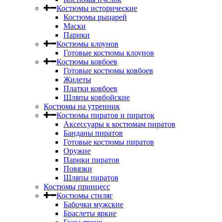
Костюмы исторические
Костюмы рыцарей
Маски
Парики
Костюмы клоунов
Готовые костюмы клоунов
Костюмы ковбоев
Готовые костюмы ковбоев
Жилеты
Платки ковбоев
Шляпы ковбойские
Костюмы на утренник
Костюмы пиратов и пираток
Аксессуары к костюмам пиратов
Банданы пиратов
Готовые костюмы пиратов
Оружие
Парики пиратов
Повязки
Шляпы пиратов
Костюмы принцесс
Костюмы стиляг
Бабочки мужские
Браслеты яркие