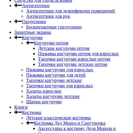
Средства для ухода за кожей
Антисептики
Антисептики для дезинфекции помещений
Антисептики для рук
Градусники
Бесконтактные градусники
Защитные экраны
Кигуруми
Кигуруми оптом
Детские кигуруми оптом
Пижамы кигуруми оптом для взрослых
Тапочки кигуруми взрослые оптом
Тапочки кигуруми детские оптом
Пижамы кигуруми для взрослых
Пижамы кигуруми для детей
Тапочки кигуруми детские
Тапочки кигуруми для взрослых
Халаты взрослые
Халаты кигуруми детские
Шапки кигуруми
Книги
Костюмы
Детские классические костюмы
Костюмы Дед Мороз и Снегурочка
Аксессуары к костюму Деда Мороза и