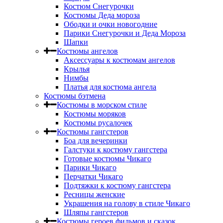
Костюм Снегурочки
Костюмы Деда мороза
Ободки и очки новогодние
Парики Снегурочки и Деда Мороза
Шапки
Костюмы ангелов
Аксессуары к костюмам ангелов
Крылья
Нимбы
Платья для костюма ангела
Костюмы бэтмена
Костюмы в морском стиле
Костюмы моряков
Костюмы русалочек
Костюмы гангстеров
Боа для вечеринки
Галстуки к костюму гангстера
Готовые костюмы Чикаго
Парики Чикаго
Перчатки Чикаго
Подтяжки к костюму гангстера
Ресницы женские
Украшения на голову в стиле Чикаго
Шляпы гангстеров
Костюмы героев фильмов и сказок