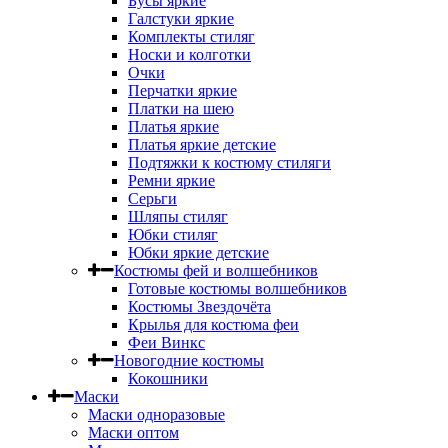
Бусы яркие
Галстуки яркие
Комплекты стиляг
Носки и колготки
Очки
Перчатки яркие
Платки на шею
Платья яркие
Платья яркие детские
Подтяжки к костюму стиляги
Ремни яркие
Серьги
Шляпы стиляг
Юбки стиляг
Юбки яркие детские
Костюмы фей и волшебников
Готовые костюмы волшебников
Костюмы Звездочёта
Крылья для костюма феи
Феи Винкс
Новогодние костюмы
Кокошники
Маски
Маски одноразовые
Маски оптом