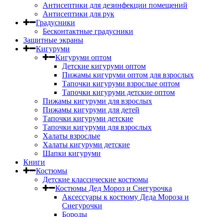
Антисептики для дезинфекции помещений
Антисептики для рук
Градусники
Бесконтактные градусники
Защитные экраны
Кигуруми
Кигуруми оптом
Детские кигуруми оптом
Пижамы кигуруми оптом для взрослых
Тапочки кигуруми взрослые оптом
Тапочки кигуруми детские оптом
Пижамы кигуруми для взрослых
Пижамы кигуруми для детей
Тапочки кигуруми детские
Тапочки кигуруми для взрослых
Халаты взрослые
Халаты кигуруми детские
Шапки кигуруми
Книги
Костюмы
Детские классические костюмы
Костюмы Дед Мороз и Снегурочка
Аксессуары к костюму Деда Мороза и
Снегурочки
Бороды