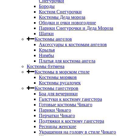
Снегурочки
Бороды
Костюм Снегурочки
Костюмы Деда мороза
Ободки и очки новогодние
Парики Снегурочки и Деда Мороза
Шапки
Костюмы ангелов
Аксессуары к костюмам ангелов
Крылья
Нимбы
Платья для костюма ангела
Костюмы бэтмена
Костюмы в морском стиле
Костюмы моряков
Костюмы русалочек
Костюмы гангстеров
Боа для вечеринки
Галстуки к костюму гангстера
Готовые костюмы Чикаго
Парики Чикаго
Перчатки Чикаго
Подтяжки к костюму гангстера
Ресницы женские
Украшения на голову в стиле Чикаго