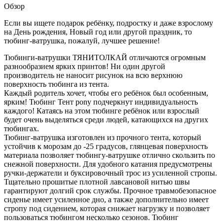
Обзор
Если вы ищете подарок ребёнку, подростку и даже взрослому
на День рождения, Новый год или другой праздник, то
тюбинг-ватрушка, пожалуй, лучшее решение!
Тюбинги-ватрушки ТЯНИТОЛКАЙ отличаются огромным
разнообразием ярких принтов! Ни один другой
производитель не наносит рисунок на всю верхнюю
поверхность тюбинга из тента.
Каждый родитель хочет, чтобы его ребёнок был особенным,
ярким! Тюбинг Тент pony подчеркнут индивидуальность
каждого! Катаясь на этом тюбинге ребёнок или взрослый
будет очень выделяться среди людей, катающихся на других
тюбингах.
Тюбинг-ватрушка изготовлен из прочного тента, который
устойчив к морозам до -25 градусов, глянцевая поверхность
материала позволяет тюбингу-ватрушке отлично скользить по
снежной поверхности. Для удобного катания предусмотрены
ручки-держатели и буксировочный трос из усиленной стропы.
Тщательно прошитые плотной лавсановой нитью швы
гарантируют долгий срок службы. Прочное травмобезопасное
сиденье имеет усиленное дно, а также дополнительно имеет
стропу под сидением, которая снижает нагрузку и позволяет
пользоваться тюбингом несколько сезонов. Тюбинг