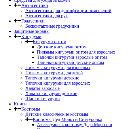
Средства для ухода за кожей
Антисептики
Антисептики для дезинфекции помещений
Антисептики для рук
Градусники
Бесконтактные градусники
Защитные экраны
Кигуруми
Кигуруми оптом
Детские кигуруми оптом
Пижамы кигуруми оптом для взрослых
Тапочки кигуруми взрослые оптом
Тапочки кигуруми детские оптом
Пижамы кигуруми для взрослых
Пижамы кигуруми для детей
Тапочки кигуруми детские
Тапочки кигуруми для взрослых
Халаты взрослые
Халаты кигуруми детские
Шапки кигуруми
Книги
Костюмы
Детские классические костюмы
Костюмы Дед Мороз и Снегурочка
Аксессуары к костюму Деда Мороза и