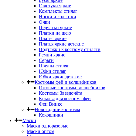
Бусы яркие
Галстуки яркие
Комплекты стиляг
Носки и колготки
Очки
Перчатки яркие
Платки на шею
Платья яркие
Платья яркие детские
Подтяжки к костюму стиляги
Ремни яркие
Серьги
Шляпы стиляг
Юбки стиляг
Юбки яркие детские
Костюмы фей и волшебников
Готовые костюмы волшебников
Костюмы Звездочёта
Крылья для костюма феи
Феи Винкс
Новогодние костюмы
Кокошники
Маски
Маски одноразовые
Маски оптом