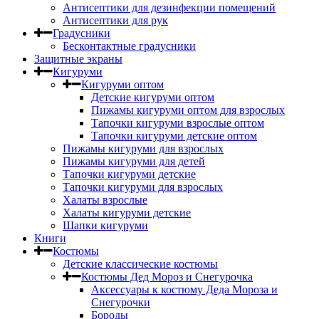
Антисептики для дезинфекции помещений
Антисептики для рук
Градусники
Бесконтактные градусники
Защитные экраны
Кигуруми
Кигуруми оптом
Детские кигуруми оптом
Пижамы кигуруми оптом для взрослых
Тапочки кигуруми взрослые оптом
Тапочки кигуруми детские оптом
Пижамы кигуруми для взрослых
Пижамы кигуруми для детей
Тапочки кигуруми детские
Тапочки кигуруми для взрослых
Халаты взрослые
Халаты кигуруми детские
Шапки кигуруми
Книги
Костюмы
Детские классические костюмы
Костюмы Дед Мороз и Снегурочка
Аксессуары к костюму Деда Мороза и
Снегурочки
Бороды