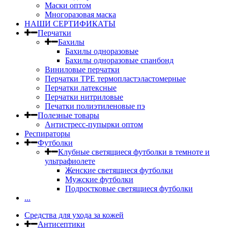
Маски оптом
Многоразовая маска
НАШИ СЕРТИФИКАТЫ
Перчатки
Бахилы
Бахилы одноразовые
Бахилы одноразовые спанбонд
Виниловые перчатки
Перчатки TPE термопластэластомерные
Перчатки латексные
Перчатки нитриловые
Печатки полиэтиленовые пэ
Полезные товары
Антистресс-пупырки оптом
Респираторы
Футболки
Клубные светящиеся футболки в темноте и
ультрафиолете
Женские светящиеся футболки
Мужские футболки
Подростковые светящиеся футболки
...
Средства для ухода за кожей
Антисептики