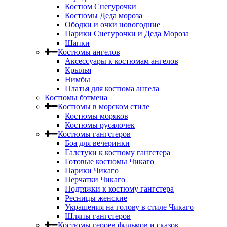
Костюм Снегурочки
Костюмы Деда мороза
Ободки и очки новогодние
Парики Снегурочки и Деда Мороза
Шапки
Костюмы ангелов
Аксессуары к костюмам ангелов
Крылья
Нимбы
Платья для костюма ангела
Костюмы бэтмена
Костюмы в морском стиле
Костюмы моряков
Костюмы русалочек
Костюмы гангстеров
Боа для вечеринки
Галстуки к костюму гангстера
Готовые костюмы Чикаго
Парики Чикаго
Перчатки Чикаго
Подтяжки к костюму гангстера
Ресницы женские
Украшения на голову в стиле Чикаго
Шляпы гангстеров
Костюмы героев фильмов и сказок