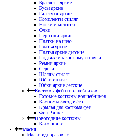
Браслеты яркие
Бусы яркие
Галстуки яркие
Комплекты стиляг
Носки и колготки
Очки
Перчатки яркие
Платки на шею
Платья яркие
Платья яркие детские
Подтяжки к костюму стиляги
Ремни яркие
Серьги
Шляпы стиляг
Юбки стиляг
Юбки яркие детские
Костюмы фей и волшебников
Готовые костюмы волшебников
Костюмы Звездочёта
Крылья для костюма феи
Феи Винкс
Новогодние костюмы
Кокошники
Маски
Маски одноразовые