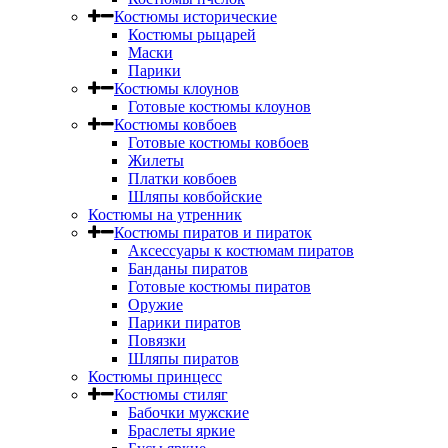
Костюмы исторические
Костюмы рыцарей
Маски
Парики
Костюмы клоунов
Готовые костюмы клоунов
Костюмы ковбоев
Готовые костюмы ковбоев
Жилеты
Платки ковбоев
Шляпы ковбойские
Костюмы на утренник
Костюмы пиратов и пираток
Аксессуары к костюмам пиратов
Банданы пиратов
Готовые костюмы пиратов
Оружие
Парики пиратов
Повязки
Шляпы пиратов
Костюмы принцесс
Костюмы стиляг
Бабочки мужские
Браслеты яркие