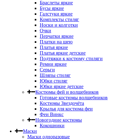
Браслеты яркие
Бусы яркие
Галстуки яркие
Комплекты стиляг
Носки и колготки
Очки
Перчатки яркие
Платки на шею
Платья яркие
Платья яркие детские
Подтяжки к костюму стиляги
Ремни яркие
Серьги
Шляпы стиляг
Юбки стиляг
Юбки яркие детские
Костюмы фей и волшебников
Готовые костюмы волшебников
Костюмы Звездочёта
Крылья для костюма феи
Феи Винкс
Новогодние костюмы
Кокошники
Маски
Маски одноразовые