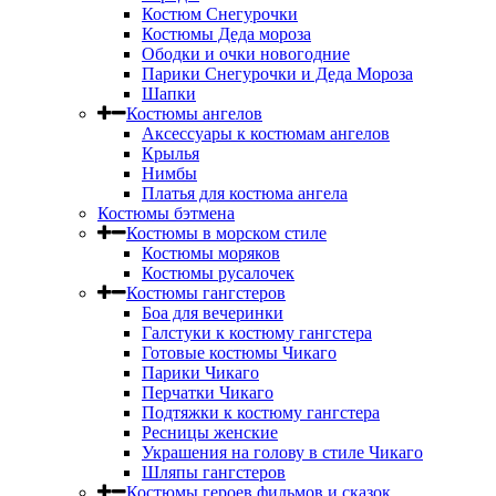
Костюм Снегурочки
Костюмы Деда мороза
Ободки и очки новогодние
Парики Снегурочки и Деда Мороза
Шапки
Костюмы ангелов
Аксессуары к костюмам ангелов
Крылья
Нимбы
Платья для костюма ангела
Костюмы бэтмена
Костюмы в морском стиле
Костюмы моряков
Костюмы русалочек
Костюмы гангстеров
Боа для вечеринки
Галстуки к костюму гангстера
Готовые костюмы Чикаго
Парики Чикаго
Перчатки Чикаго
Подтяжки к костюму гангстера
Ресницы женские
Украшения на голову в стиле Чикаго
Шляпы гангстеров
Костюмы героев фильмов и сказок