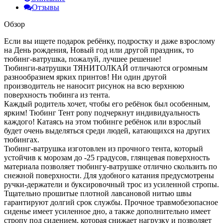
Отзывы
Обзор
Если вы ищете подарок ребёнку, подростку и даже взрослому
на День рождения, Новый год или другой праздник, то
тюбинг-ватрушка, пожалуй, лучшее решение!
Тюбинги-ватрушки ТЯНИТОЛКАЙ отличаются огромным
разнообразием ярких принтов! Ни один другой
производитель не наносит рисунок на всю верхнюю
поверхность тюбинга из тента.
Каждый родитель хочет, чтобы его ребёнок был особенным,
ярким! Тюбинг Тент pony подчеркнут индивидуальность
каждого! Катаясь на этом тюбинге ребёнок или взрослый
будет очень выделяться среди людей, катающихся на других
тюбингах.
Тюбинг-ватрушка изготовлен из прочного тента, который
устойчив к морозам до -25 градусов, глянцевая поверхность
материала позволяет тюбингу-ватрушке отлично скользить по
снежной поверхности. Для удобного катания предусмотрены
ручки-держатели и буксировочный трос из усиленной стропы.
Тщательно прошитые плотной лавсановой нитью швы
гарантируют долгий срок службы. Прочное травмобезопасное
сиденье имеет усиленное дно, а также дополнительно имеет
стропу под сидением, которая снижает нагрузку и позволяет