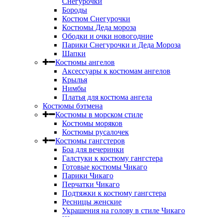
Снегурочки
Бороды
Костюм Снегурочки
Костюмы Деда мороза
Ободки и очки новогодние
Парики Снегурочки и Деда Мороза
Шапки
Костюмы ангелов
Аксессуары к костюмам ангелов
Крылья
Нимбы
Платья для костюма ангела
Костюмы бэтмена
Костюмы в морском стиле
Костюмы моряков
Костюмы русалочек
Костюмы гангстеров
Боа для вечеринки
Галстуки к костюму гангстера
Готовые костюмы Чикаго
Парики Чикаго
Перчатки Чикаго
Подтяжки к костюму гангстера
Ресницы женские
Украшения на голову в стиле Чикаго