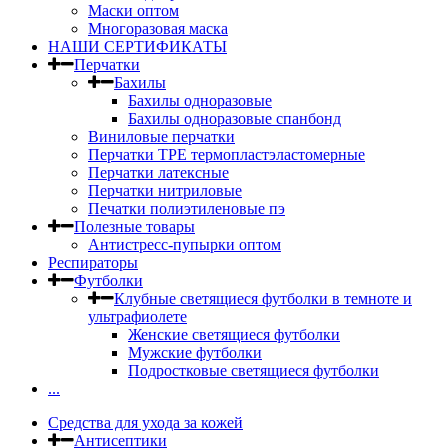
Маски оптом
Многоразовая маска
НАШИ СЕРТИФИКАТЫ
Перчатки
Бахилы
Бахилы одноразовые
Бахилы одноразовые спанбонд
Виниловые перчатки
Перчатки TPE термопластэластомерные
Перчатки латексные
Перчатки нитриловые
Печатки полиэтиленовые пэ
Полезные товары
Антистресс-пупырки оптом
Респираторы
Футболки
Клубные светящиеся футболки в темноте и
ультрафиолете
Женские светящиеся футболки
Мужские футболки
Подростковые светящиеся футболки
...
Средства для ухода за кожей
Антисептики