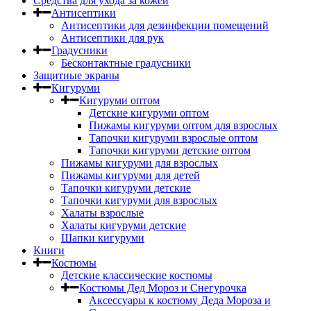
Средства для ухода за кожей
Антисептики
Антисептики для дезинфекции помещений
Антисептики для рук
Градусники
Бесконтактные градусники
Защитные экраны
Кигуруми
Кигуруми оптом
Детские кигуруми оптом
Пижамы кигуруми оптом для взрослых
Тапочки кигуруми взрослые оптом
Тапочки кигуруми детские оптом
Пижамы кигуруми для взрослых
Пижамы кигуруми для детей
Тапочки кигуруми детские
Тапочки кигуруми для взрослых
Халаты взрослые
Халаты кигуруми детские
Шапки кигуруми
Книги
Костюмы
Детские классические костюмы
Костюмы Дед Мороз и Снегурочка
Аксессуары к костюму Деда Мороза и