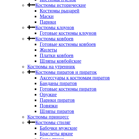
Костюмы исторические
Костюмы рыцарей
Маски
Парики
Костюмы клоунов
Готовые костюмы клоунов
Костюмы ковбоев
Готовые костюмы ковбоев
Жилеты
Платки ковбоев
Шляпы ковбойские
Костюмы на утренник
Костюмы пиратов и пираток
Аксессуары к костюмам пиратов
Банданы пиратов
Готовые костюмы пиратов
Оружие
Парики пиратов
Повязки
Шляпы пиратов
Костюмы принцесс
Костюмы стиляг
Бабочки мужские
Браслеты яркие