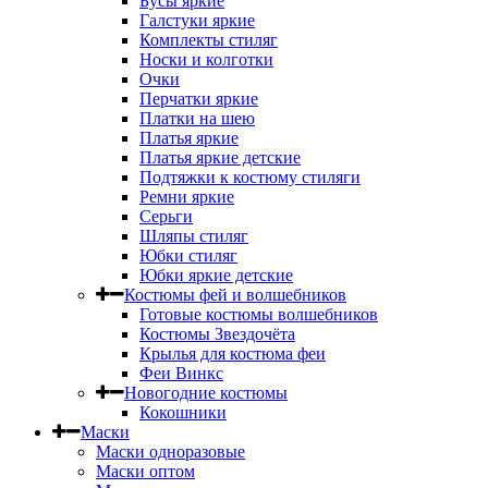
Бусы яркие
Галстуки яркие
Комплекты стиляг
Носки и колготки
Очки
Перчатки яркие
Платки на шею
Платья яркие
Платья яркие детские
Подтяжки к костюму стиляги
Ремни яркие
Серьги
Шляпы стиляг
Юбки стиляг
Юбки яркие детские
Костюмы фей и волшебников
Готовые костюмы волшебников
Костюмы Звездочёта
Крылья для костюма феи
Феи Винкс
Новогодние костюмы
Кокошники
Маски
Маски одноразовые
Маски оптом