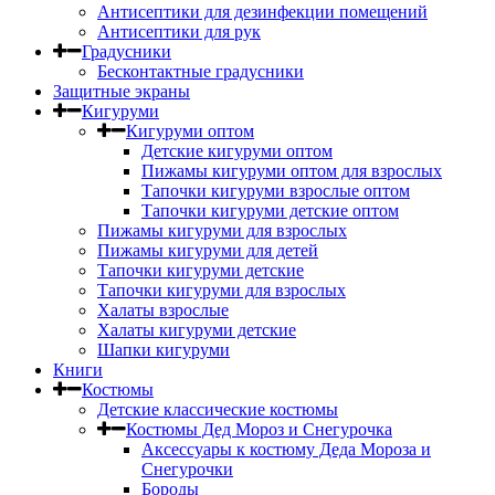
Антисептики для дезинфекции помещений
Антисептики для рук
Градусники
Бесконтактные градусники
Защитные экраны
Кигуруми
Кигуруми оптом
Детские кигуруми оптом
Пижамы кигуруми оптом для взрослых
Тапочки кигуруми взрослые оптом
Тапочки кигуруми детские оптом
Пижамы кигуруми для взрослых
Пижамы кигуруми для детей
Тапочки кигуруми детские
Тапочки кигуруми для взрослых
Халаты взрослые
Халаты кигуруми детские
Шапки кигуруми
Книги
Костюмы
Детские классические костюмы
Костюмы Дед Мороз и Снегурочка
Аксессуары к костюму Деда Мороза и
Снегурочки
Бороды