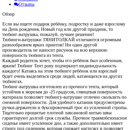
Отзывы
Обзор
Если вы ищете подарок ребёнку, подростку и даже взрослому
на День рождения, Новый год или другой праздник, то
тюбинг-ватрушка, пожалуй, лучшее решение!
Тюбинги-ватрушки ТЯНИТОЛКАЙ отличаются огромным
разнообразием ярких принтов! Ни один другой
производитель не наносит рисунок на всю верхнюю
поверхность тюбинга из тента.
Каждый родитель хочет, чтобы его ребёнок был особенным,
ярким! Тюбинг Тент pony подчеркнут индивидуальность
каждого! Катаясь на этом тюбинге ребёнок или взрослый
будет очень выделяться среди людей, катающихся на других
тюбингах.
Тюбинг-ватрушка изготовлен из прочного тента, который
устойчив к морозам до -25 градусов, глянцевая поверхность
материала позволяет тюбингу-ватрушке отлично скользить по
снежной поверхности. Для удобного катания предусмотрены
ручки-держатели и буксировочный трос из усиленной стропы.
Тщательно прошитые плотной лавсановой нитью швы
гарантируют долгий срок службы. Прочное травмобезопасное
сиденье имеет усиленное дно, а также дополнительно имеет
стропу под сидением, которая снижает нагрузку и позволяет