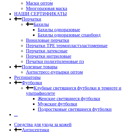
Маски оптом
Многоразовая маска
НАШИ СЕРТИФИКАТЫ
Перчатки
Бахилы
Бахилы одноразовые
Бахилы одноразовые спанбонд
Виниловые перчатки
Перчатки TPE термопластэластомерные
Перчатки латексные
Перчатки нитриловые
Печатки полиэтиленовые пэ
Полезные товары
Антистресс-пупырки оптом
Респираторы
Футболки
Клубные светящиеся футболки в темноте и
ультрафиолете
Женские светящиеся футболки
Мужские футболки
Подростковые светящиеся футболки
...
Средства для ухода за кожей
Антисептики