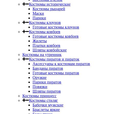
Костюмы исторические
Костюмы рыцарей
Маски
Парики
Костюмы клоунов
Готовые костюмы клоунов
Костюмы ковбоев
Готовые костюмы ковбоев
Жилеты
Платки ковбоев
Шляпы ковбойские
Костюмы на утренник
Костюмы пиратов и пираток
Аксессуары к костюмам пиратов
Банданы пиратов
Готовые костюмы пиратов
Оружие
Парики пиратов
Повязки
Шляпы пиратов
Костюмы принцесс
Костюмы стиляг
Бабочки мужские
Браслеты яркие