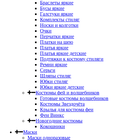
Браслеты яркие
Бусы яркие
Галстуки яркие
Комплекты стиляг
Носки и колготки
Очки
Перчатки яркие
Платки на шею
Платья яркие
Платья яркие детские
Подтяжки к костюму стиляги
Ремни яркие
Серьги
Шляпы стиляг
Юбки стиляг
Юбки яркие детские
Костюмы фей и волшебников
Готовые костюмы волшебников
Костюмы Звездочёта
Крылья для костюма феи
Феи Винкс
Новогодние костюмы
Кокошники
Маски
Маски одноразовые