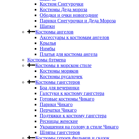
Костюм Снегурочки
Костюмы Деда мороза
Ободки и очки новогодние
Парики Снегурочки и Деда Мороза
Шапки
Костюмы ангелов
Аксессуары к костюмам ангелов
Крылья
Нимбы
Платья для костюма ангела
Костюмы бэтмена
Костюмы в морском стиле
Костюмы моряков
Костюмы русалочек
Костюмы гангстеров
Боа для вечеринки
Галстуки к костюму гангстера
Готовые костюмы Чикаго
Парики Чикаго
Перчатки Чикаго
Подтяжки к костюму гангстера
Ресницы женские
Украшения на голову в стиле Чикаго
Шляпы гангстеров
Костюмы героев фильмов и сказок