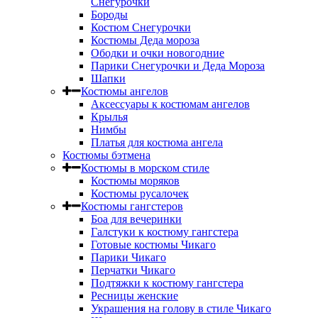
Снегурочки
Бороды
Костюм Снегурочки
Костюмы Деда мороза
Ободки и очки новогодние
Парики Снегурочки и Деда Мороза
Шапки
Костюмы ангелов
Аксессуары к костюмам ангелов
Крылья
Нимбы
Платья для костюма ангела
Костюмы бэтмена
Костюмы в морском стиле
Костюмы моряков
Костюмы русалочек
Костюмы гангстеров
Боа для вечеринки
Галстуки к костюму гангстера
Готовые костюмы Чикаго
Парики Чикаго
Перчатки Чикаго
Подтяжки к костюму гангстера
Ресницы женские
Украшения на голову в стиле Чикаго