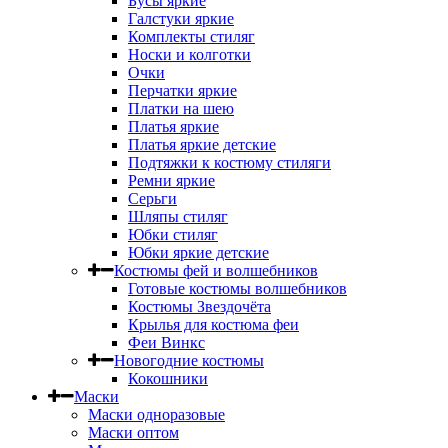
Бусы яркие
Галстуки яркие
Комплекты стиляг
Носки и колготки
Очки
Перчатки яркие
Платки на шею
Платья яркие
Платья яркие детские
Подтяжки к костюму стиляги
Ремни яркие
Серьги
Шляпы стиляг
Юбки стиляг
Юбки яркие детские
Костюмы фей и волшебников
Готовые костюмы волшебников
Костюмы Звездочёта
Крылья для костюма феи
Феи Винкс
Новогодние костюмы
Кокошники
Маски
Маски одноразовые
Маски оптом