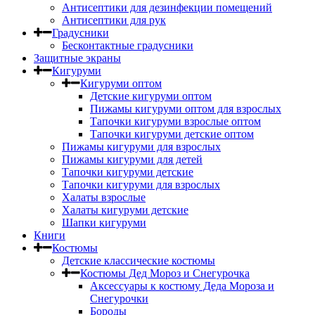
Антисептики для дезинфекции помещений
Антисептики для рук
Градусники
Бесконтактные градусники
Защитные экраны
Кигуруми
Кигуруми оптом
Детские кигуруми оптом
Пижамы кигуруми оптом для взрослых
Тапочки кигуруми взрослые оптом
Тапочки кигуруми детские оптом
Пижамы кигуруми для взрослых
Пижамы кигуруми для детей
Тапочки кигуруми детские
Тапочки кигуруми для взрослых
Халаты взрослые
Халаты кигуруми детские
Шапки кигуруми
Книги
Костюмы
Детские классические костюмы
Костюмы Дед Мороз и Снегурочка
Аксессуары к костюму Деда Мороза и
Снегурочки
Бороды