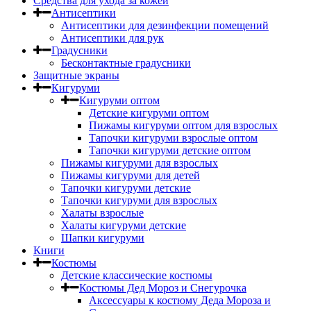
Средства для ухода за кожей
Антисептики
Антисептики для дезинфекции помещений
Антисептики для рук
Градусники
Бесконтактные градусники
Защитные экраны
Кигуруми
Кигуруми оптом
Детские кигуруми оптом
Пижамы кигуруми оптом для взрослых
Тапочки кигуруми взрослые оптом
Тапочки кигуруми детские оптом
Пижамы кигуруми для взрослых
Пижамы кигуруми для детей
Тапочки кигуруми детские
Тапочки кигуруми для взрослых
Халаты взрослые
Халаты кигуруми детские
Шапки кигуруми
Книги
Костюмы
Детские классические костюмы
Костюмы Дед Мороз и Снегурочка
Аксессуары к костюму Деда Мороза и