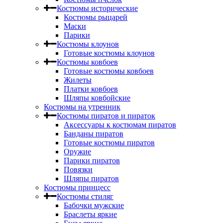
Костюмы исторические
Костюмы рыцарей
Маски
Парики
Костюмы клоунов
Готовые костюмы клоунов
Костюмы ковбоев
Готовые костюмы ковбоев
Жилеты
Платки ковбоев
Шляпы ковбойские
Костюмы на утренник
Костюмы пиратов и пираток
Аксессуары к костюмам пиратов
Банданы пиратов
Готовые костюмы пиратов
Оружие
Парики пиратов
Повязки
Шляпы пиратов
Костюмы принцесс
Костюмы стиляг
Бабочки мужские
Браслеты яркие