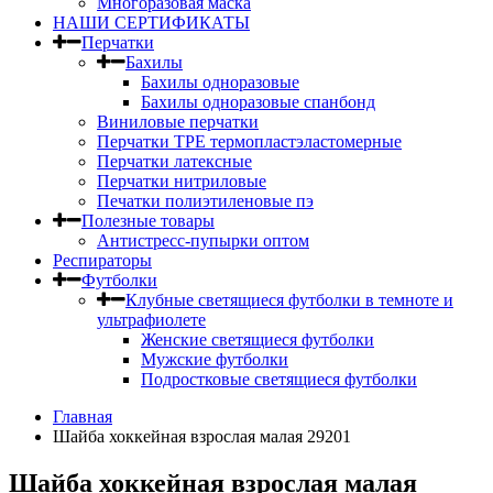
Многоразовая маска
НАШИ СЕРТИФИКАТЫ
Перчатки
Бахилы
Бахилы одноразовые
Бахилы одноразовые спанбонд
Виниловые перчатки
Перчатки TPE термопластэластомерные
Перчатки латексные
Перчатки нитриловые
Печатки полиэтиленовые пэ
Полезные товары
Антистресс-пупырки оптом
Респираторы
Футболки
Клубные светящиеся футболки в темноте и
ультрафиолете
Женские светящиеся футболки
Мужские футболки
Подростковые светящиеся футболки
Главная
Шайба хоккейная взрослая малая 29201
Шайба хоккейная взрослая малая