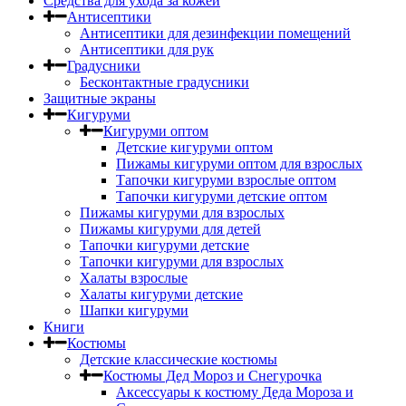
Средства для ухода за кожей
Антисептики
Антисептики для дезинфекции помещений
Антисептики для рук
Градусники
Бесконтактные градусники
Защитные экраны
Кигуруми
Кигуруми оптом
Детские кигуруми оптом
Пижамы кигуруми оптом для взрослых
Тапочки кигуруми взрослые оптом
Тапочки кигуруми детские оптом
Пижамы кигуруми для взрослых
Пижамы кигуруми для детей
Тапочки кигуруми детские
Тапочки кигуруми для взрослых
Халаты взрослые
Халаты кигуруми детские
Шапки кигуруми
Книги
Костюмы
Детские классические костюмы
Костюмы Дед Мороз и Снегурочка
Аксессуары к костюму Деда Мороза и