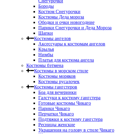
Снегурочки
Бороды
Костюм Снегурочки
Костюмы Деда мороза
Ободки и очки новогодние
Парики Снегурочки и Деда Мороза
Шапки
Костюмы ангелов
Аксессуары к костюмам ангелов
Крылья
Нимбы
Платья для костюма ангела
Костюмы бэтмена
Костюмы в морском стиле
Костюмы моряков
Костюмы русалочек
Костюмы гангстеров
Боа для вечеринки
Галстуки к костюму гангстера
Готовые костюмы Чикаго
Парики Чикаго
Перчатки Чикаго
Подтяжки к костюму гангстера
Ресницы женские
Украшения на голову в стиле Чикаго