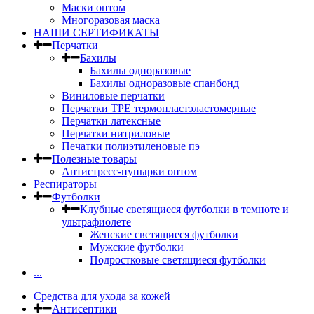
Маски оптом
Многоразовая маска
НАШИ СЕРТИФИКАТЫ
Перчатки
Бахилы
Бахилы одноразовые
Бахилы одноразовые спанбонд
Виниловые перчатки
Перчатки TPE термопластэластомерные
Перчатки латексные
Перчатки нитриловые
Печатки полиэтиленовые пэ
Полезные товары
Антистресс-пупырки оптом
Респираторы
Футболки
Клубные светящиеся футболки в темноте и
ультрафиолете
Женские светящиеся футболки
Мужские футболки
Подростковые светящиеся футболки
...
Средства для ухода за кожей
Антисептики