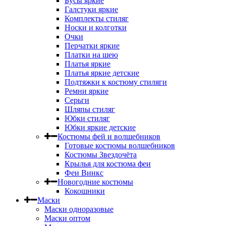
Бусы яркие
Галстуки яркие
Комплекты стиляг
Носки и колготки
Очки
Перчатки яркие
Платки на шею
Платья яркие
Платья яркие детские
Подтяжки к костюму стиляги
Ремни яркие
Серьги
Шляпы стиляг
Юбки стиляг
Юбки яркие детские
Костюмы фей и волшебников
Готовые костюмы волшебников
Костюмы Звездочёта
Крылья для костюма феи
Феи Винкс
Новогодние костюмы
Кокошники
Маски
Маски одноразовые
Маски оптом