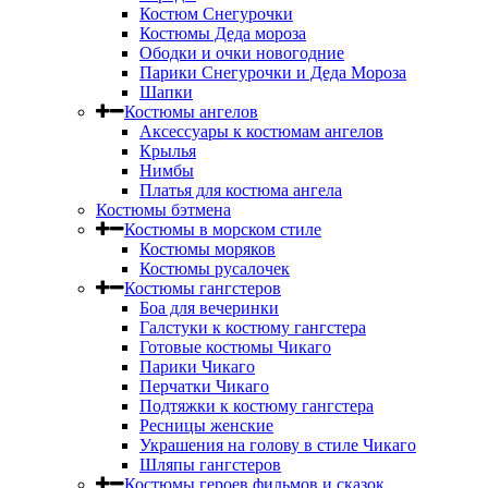
Костюм Снегурочки
Костюмы Деда мороза
Ободки и очки новогодние
Парики Снегурочки и Деда Мороза
Шапки
Костюмы ангелов
Аксессуары к костюмам ангелов
Крылья
Нимбы
Платья для костюма ангела
Костюмы бэтмена
Костюмы в морском стиле
Костюмы моряков
Костюмы русалочек
Костюмы гангстеров
Боа для вечеринки
Галстуки к костюму гангстера
Готовые костюмы Чикаго
Парики Чикаго
Перчатки Чикаго
Подтяжки к костюму гангстера
Ресницы женские
Украшения на голову в стиле Чикаго
Шляпы гангстеров
Костюмы героев фильмов и сказок