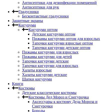
Антисептики для дезинфекции помещений
Антисептики для рук
Градусники
Бесконтактные градусники
Защитные экраны
Кигуруми
Кигуруми оптом
Детские кигуруми оптом
Пижамы кигуруми оптом для взрослых
Тапочки кигуруми взрослые оптом
Тапочки кигуруми детские оптом
Пижамы кигуруми для взрослых
Пижамы кигуруми для детей
Тапочки кигуруми детские
Тапочки кигуруми для взрослых
Халаты взрослые
Халаты кигуруми детские
Шапки кигуруми
Книги
Костюмы
Детские классические костюмы
Костюмы Дед Мороз и Снегурочка
Аксессуары к костюму Деда Мороза и
Снегурочки
Бороды