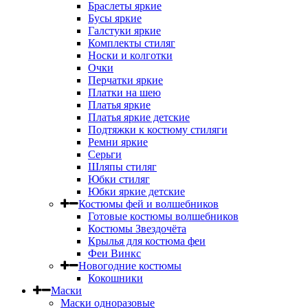
Браслеты яркие
Бусы яркие
Галстуки яркие
Комплекты стиляг
Носки и колготки
Очки
Перчатки яркие
Платки на шею
Платья яркие
Платья яркие детские
Подтяжки к костюму стиляги
Ремни яркие
Серьги
Шляпы стиляг
Юбки стиляг
Юбки яркие детские
Костюмы фей и волшебников
Готовые костюмы волшебников
Костюмы Звездочёта
Крылья для костюма феи
Феи Винкс
Новогодние костюмы
Кокошники
Маски
Маски одноразовые