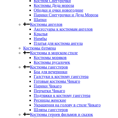
Костюм Снегурочки
Костюмы Деда мороза
Ободки и очки новогодние
Парики Снегурочки и Деда Мороза
Шапки
Костюмы ангелов
Аксессуары к костюмам ангелов
Крылья
Нимбы
Платья для костюма ангела
Костюмы бэтмена
Костюмы в морском стиле
Костюмы моряков
Костюмы русалочек
Костюмы гангстеров
Боа для вечеринки
Галстуки к костюму гангстера
Готовые костюмы Чикаго
Парики Чикаго
Перчатки Чикаго
Подтяжки к костюму гангстера
Ресницы женские
Украшения на голову в стиле Чикаго
Шляпы гангстеров
Костюмы героев фильмов и сказок