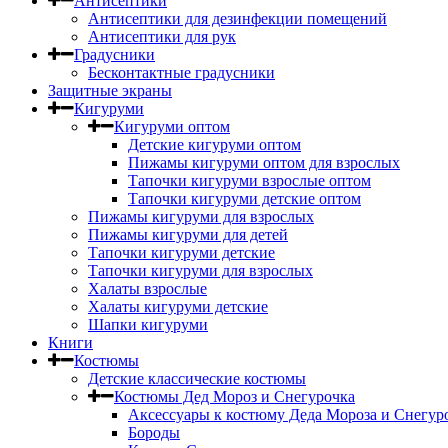
Антисептики
Антисептики для дезинфекции помещений
Антисептики для рук
Градусники
Бесконтактные градусники
Защитные экраны
Кигуруми
Кигуруми оптом
Детские кигуруми оптом
Пижамы кигуруми оптом для взрослых
Тапочки кигуруми взрослые оптом
Тапочки кигуруми детские оптом
Пижамы кигуруми для взрослых
Пижамы кигуруми для детей
Тапочки кигуруми детские
Тапочки кигуруми для взрослых
Халаты взрослые
Халаты кигуруми детские
Шапки кигуруми
Книги
Костюмы
Детские классические костюмы
Костюмы Дед Мороз и Снегурочка
Аксессуары к костюму Деда Мороза и Снегур
Бороды