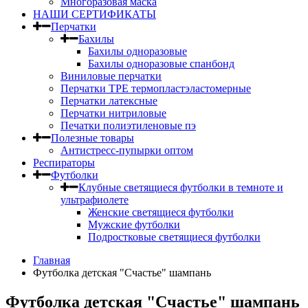
Многоразовая маска
НАШИ СЕРТИФИКАТЫ
Перчатки
Бахилы
Бахилы одноразовые
Бахилы одноразовые спанбонд
Виниловые перчатки
Перчатки TPE термопластэластомерные
Перчатки латексные
Перчатки нитриловые
Печатки полиэтиленовые пэ
Полезные товары
Антистресс-пупырки оптом
Респираторы
Футболки
Клубные светящиеся футболки в темноте и
ультрафиолете
Женские светящиеся футболки
Мужские футболки
Подростковые светящиеся футболки
Главная
Футболка детская "Счастье" шампань
Футболка детская "Счастье" шампань