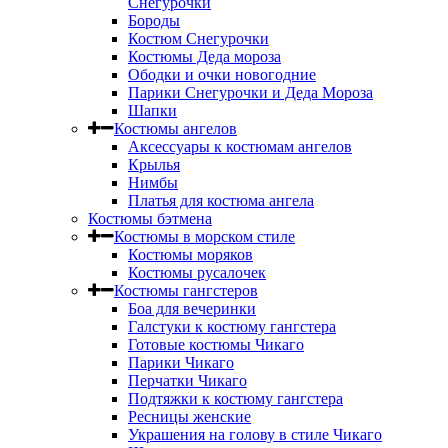
Снегурочки
Бороды
Костюм Снегурочки
Костюмы Деда мороза
Ободки и очки новогодние
Парики Снегурочки и Деда Мороза
Шапки
Костюмы ангелов
Аксессуары к костюмам ангелов
Крылья
Нимбы
Платья для костюма ангела
Костюмы бэтмена
Костюмы в морском стиле
Костюмы моряков
Костюмы русалочек
Костюмы гангстеров
Боа для вечеринки
Галстуки к костюму гангстера
Готовые костюмы Чикаго
Парики Чикаго
Перчатки Чикаго
Подтяжки к костюму гангстера
Ресницы женские
Украшения на голову в стиле Чикаго