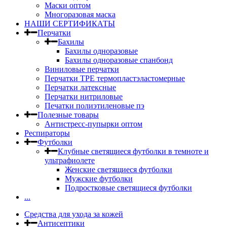
Маски оптом
Многоразовая маска
НАШИ СЕРТИФИКАТЫ
Перчатки
Бахилы
Бахилы одноразовые
Бахилы одноразовые спанбонд
Виниловые перчатки
Перчатки TPE термопластэластомерные
Перчатки латексные
Перчатки нитриловые
Печатки полиэтиленовые пэ
Полезные товары
Антистресс-пупырки оптом
Респираторы
Футболки
Клубные светящиеся футболки в темноте и
ультрафиолете
Женские светящиеся футболки
Мужские футболки
Подростковые светящиеся футболки
...
Средства для ухода за кожей
Антисептики