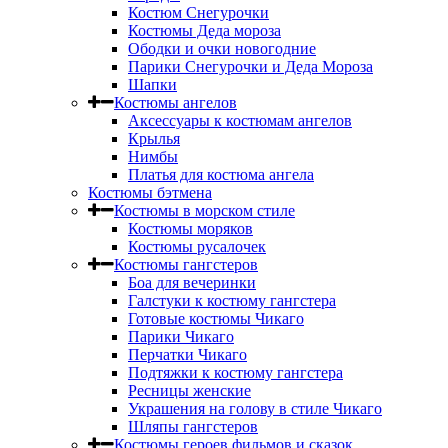
Костюм Снегурочки
Костюмы Деда мороза
Ободки и очки новогодние
Парики Снегурочки и Деда Мороза
Шапки
Костюмы ангелов
Аксессуары к костюмам ангелов
Крылья
Нимбы
Платья для костюма ангела
Костюмы бэтмена
Костюмы в морском стиле
Костюмы моряков
Костюмы русалочек
Костюмы гангстеров
Боа для вечеринки
Галстуки к костюму гангстера
Готовые костюмы Чикаго
Парики Чикаго
Перчатки Чикаго
Подтяжки к костюму гангстера
Ресницы женские
Украшения на голову в стиле Чикаго
Шляпы гангстеров
Костюмы героев фильмов и сказок