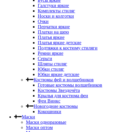
Бусы яркие
Галстуки яркие
Комплекты стиляг
Носки и колготки
Очки
Перчатки яркие
Платки на шею
Платья яркие
Платья яркие детские
Подтяжки к костюму стиляги
Ремни яркие
Серьги
Шляпы стиляг
Юбки стиляг
Юбки яркие детские
Костюмы фей и волшебников
Готовые костюмы волшебников
Костюмы Звездочёта
Крылья для костюма феи
Феи Винкс
Новогодние костюмы
Кокошники
Маски
Маски одноразовые
Маски оптом