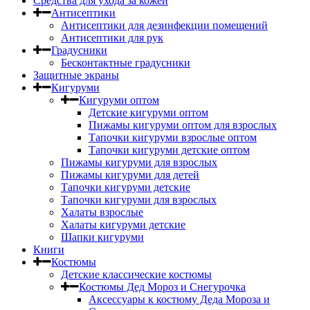
Средства для ухода за кожей
Антисептики
Антисептики для дезинфекции помещений
Антисептики для рук
Градусники
Бесконтактные градусники
Защитные экраны
Кигуруми
Кигуруми оптом
Детские кигуруми оптом
Пижамы кигуруми оптом для взрослых
Тапочки кигуруми взрослые оптом
Тапочки кигуруми детские оптом
Пижамы кигуруми для взрослых
Пижамы кигуруми для детей
Тапочки кигуруми детские
Тапочки кигуруми для взрослых
Халаты взрослые
Халаты кигуруми детские
Шапки кигуруми
Книги
Костюмы
Детские классические костюмы
Костюмы Дед Мороз и Снегурочка
Аксессуары к костюму Деда Мороза и