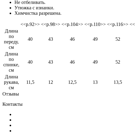
Не отбеливать.
Утюжка с изнанки.
Химчистка разрешена.
<<р.92>>
<<р.98>>
<<р.104>>
<<р.110>>
<<р.116>>
<<
Длина
по
40
43
46
49
52
переду,
см
Длина
по
40
43
46
49
52
спинке,
см
Длина
рукава,
11,5
12
12,5
13
13,5
см
Отзывы
Контакты