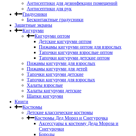
Антисептики для дезинфекции помещений
Антисептики для рук
Градусники
Бесконтактные градусники
Защитные экраны
Кигуруми
Кигуруми оптом
Детские кигуруми оптом
Пижамы кигуруми оптом для взрослых
Тапочки кигуруми взрослые оптом
Тапочки кигуруми детские оптом
Пижамы кигуруми для взрослых
Пижамы кигуруми для детей
Тапочки кигуруми детские
Тапочки кигуруми для взрослых
Халаты взрослые
Халаты кигуруми детские
Шапки кигуруми
Книги
Костюмы
Детские классические костюмы
Костюмы Дед Мороз и Снегурочка
Аксессуары к костюму Деда Мороза и
Снегурочки
Бороды