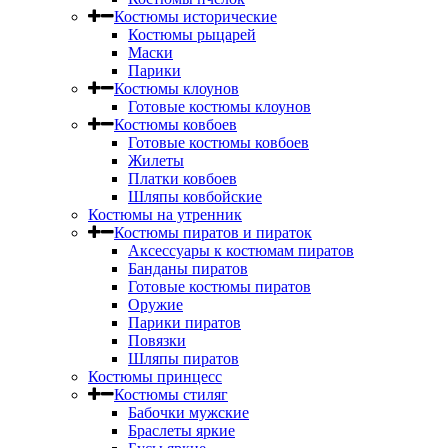
Костюмы исторические
Костюмы рыцарей
Маски
Парики
Костюмы клоунов
Готовые костюмы клоунов
Костюмы ковбоев
Готовые костюмы ковбоев
Жилеты
Платки ковбоев
Шляпы ковбойские
Костюмы на утренник
Костюмы пиратов и пираток
Аксессуары к костюмам пиратов
Банданы пиратов
Готовые костюмы пиратов
Оружие
Парики пиратов
Повязки
Шляпы пиратов
Костюмы принцесс
Костюмы стиляг
Бабочки мужские
Браслеты яркие