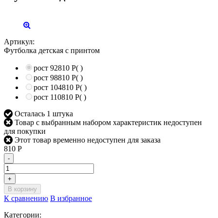
Артикул:
Футболка детская с принтом
рост 92
810
Р
(
)
рост 98
810
Р
(
)
рост 104
810
Р
(
)
рост 110
810
Р
(
)
Осталась 1 штука
Товар с выбранным набором характеристик недоступен
для покупки
Этот товар временно недоступен для заказа
810
Р
-
+
В корзину
К сравнению
В избранное
Категории: