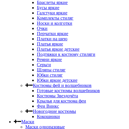
Браслеты яркие
Бусы яркие
Галстуки яркие
Комплекты стиляг
Носки и колготки
Очки
Перчатки яркие
Платки на шею
Платья яркие
Платья яркие детские
Подтяжки к костюму стиляги
Ремни яркие
Серьги
Шляпы стиляг
Юбки стиляг
Юбки яркие детские
Костюмы фей и волшебников
Готовые костюмы волшебников
Костюмы Звездочёта
Крылья для костюма феи
Феи Винкс
Новогодние костюмы
Кокошники
Маски
Маски одноразовые